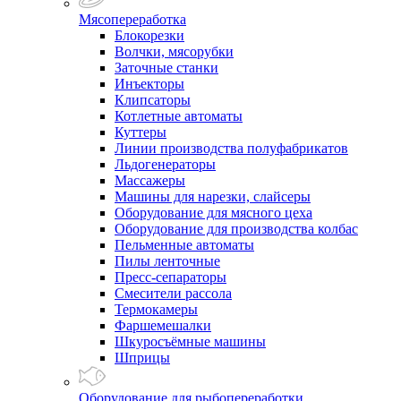
Мясопереработка
Блокорезки
Волчки, мясорубки
Заточные станки
Инъекторы
Клипсаторы
Котлетные автоматы
Куттеры
Линии производства полуфабрикатов
Льдогенераторы
Массажеры
Машины для нарезки, слайсеры
Оборудование для мясного цеха
Оборудование для производства колбас
Пельменные автоматы
Пилы ленточные
Пресс-сепараторы
Смесители рассола
Термокамеры
Фаршемешалки
Шкуросъёмные машины
Шприцы
Оборудование для рыбопереработки