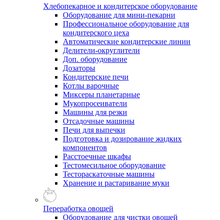
Хлебопекарное и кондитерское оборудование
Оборудование для мини-пекарни
Профессиональное оборудование для
кондитерского цеха
Автоматические кондитерские линии
Делители-округлители
Доп. оборудование
Дозаторы
Кондитерские печи
Котлы варочные
Миксеры планетарные
Мукопросеиватели
Машины для резки
Отсадочные машины
Печи для выпечки
Подготовка и дозирование жидких
компонентов
Расстоечные шкафы
Тестомесильное оборудование
Тестораскаточные машины
Хранение и растаривание муки
Переработка овощей
Оборудование для чистки овощей