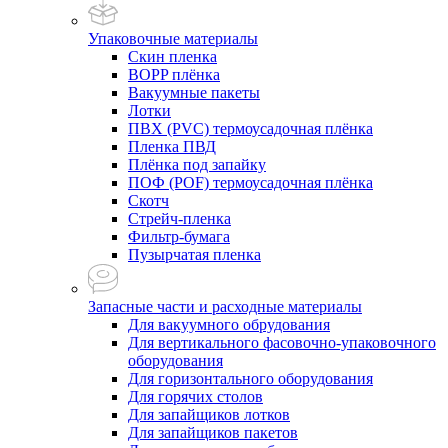
Упаковочные материалы
Скин пленка
BOPP плёнка
Вакуумные пакеты
Лотки
ПВХ (PVC) термоусадочная плёнка
Пленка ПВД
Плёнка под запайку
ПОФ (POF) термоусадочная плёнка
Скотч
Стрейч-пленка
Фильтр-бумага
Пузырчатая пленка
Запасные части и расходные материалы
Для вакуумного обрудования
Для вертикального фасовочно-упаковочного
оборудования
Для горизонтального оборудования
Для горячих столов
Для запайщиков лотков
Для запайщиков пакетов