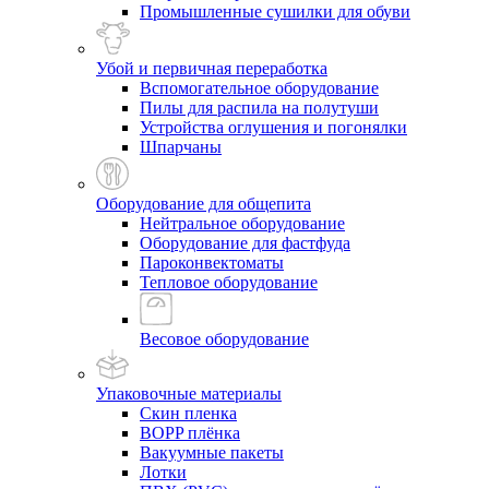
Промышленные сушилки для обуви
Убой и первичная переработка
Вспомогательное оборудование
Пилы для распила на полутуши
Устройства оглушения и погонялки
Шпарчаны
Оборудование для общепита
Нейтральное оборудование
Оборудование для фастфуда
Пароконвектоматы
Тепловое оборудование
Весовое оборудование
Упаковочные материалы
Скин пленка
BOPP плёнка
Вакуумные пакеты
Лотки