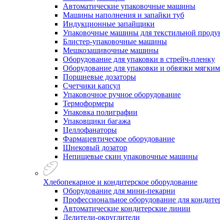
Автоматические упаковочные машины
Машины наполнения и запайки туб
Индукционные запайщики
Упаковочные машины для текстильной проду
Блистер-упаковочные машины
Мешкозашивочные машины
Оборудование для упаковки в стрейч-пленку
Оборудование для упаковки и обвязки мягки
Поршневые дозаторы
Счетчики капсул
Упаковочное ручное оборудование
Термоформеры
Упаковка полиграфии
Упаковщики багажа
Целлофанаторы
Фармацевтическое оборудование
Шнековый дозатор
Непищевые скин упаковочные машины
Хлебопекарное и кондитерское оборудование
Оборудование для мини-пекарни
Профессиональное оборудование для кондитер
Автоматические кондитерские линии
Делители-округлители