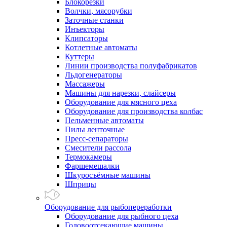
Блокорезки
Волчки, мясорубки
Заточные станки
Инъекторы
Клипсаторы
Котлетные автоматы
Куттеры
Линии производства полуфабрикатов
Льдогенераторы
Массажеры
Машины для нарезки, слайсеры
Оборудование для мясного цеха
Оборудование для производства колбас
Пельменные автоматы
Пилы ленточные
Пресс-сепараторы
Смесители рассола
Термокамеры
Фаршемешалки
Шкуросъёмные машины
Шприцы
Оборудование для рыбопереработки
Оборудование для рыбного цеха
Головоотсекающие машины