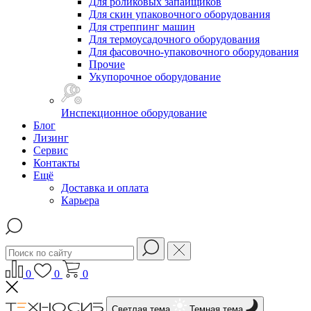
Для роликовых запайщиков
Для скин упаковочного оборудования
Для стреппинг машин
Для термоусадочного оборудования
Для фасовочно-упаковочного оборудования
Прочие
Укупорочное оборудование
Инспекционное оборудование
Блог
Лизинг
Сервис
Контакты
Ещё
Доставка и оплата
Карьера
0
0
0
Светлая тема
Темная тема