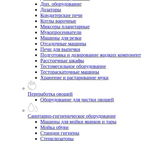
Доп. оборудование
Дозаторы
Кондитерские печи
Котлы варочные
Миксеры планетарные
Мукопросеиватели
Машины для резки
Отсадочные машины
Печи для выпечки
Подготовка и дозирование жидких компонен
Расстоечные шкафы
Тестомесильное оборудование
Тестораскаточные машины
Хранение и растаривание муки
Переработка овощей
Оборудование для чистки овощей
Санитарно-гигиеническое оборудование
Машины для мойки ящиков и тары
Мойка обуви
Станции гигиены
Стерилизаторы