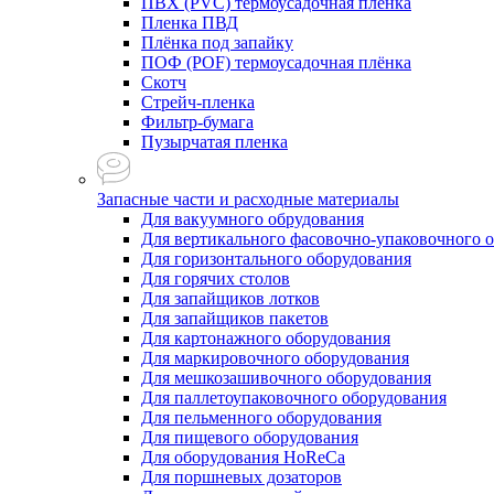
ПВХ (PVC) термоусадочная плёнка
Пленка ПВД
Плёнка под запайку
ПОФ (POF) термоусадочная плёнка
Скотч
Стрейч-пленка
Фильтр-бумага
Пузырчатая пленка
Запасные части и расходные материалы
Для вакуумного обрудования
Для вертикального фасовочно-упаковочного 
Для горизонтального оборудования
Для горячих столов
Для запайщиков лотков
Для запайщиков пакетов
Для картонажного оборудования
Для маркировочного оборудования
Для мешкозашивочного оборудования
Для паллетоупаковочного оборудования
Для пельменного оборудования
Для пищевого оборудования
Для оборудования HoReCa
Для поршневых дозаторов