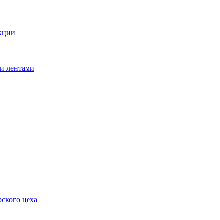
кции
ми лентами
ского цеха