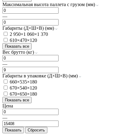
Максимальная высота паллета с грузом (мм)
—
Габариты (Д×Ш×В) (мм)
2 950×1 060×1 370
610×470×120
Показать все
Вес брутто (кг)
—
Габариты в упаковке (Д×Ш×В) (мм)
660×535×180
670×540×120
670×650×180
Показать все
Цена
—
Показать
Сбросить