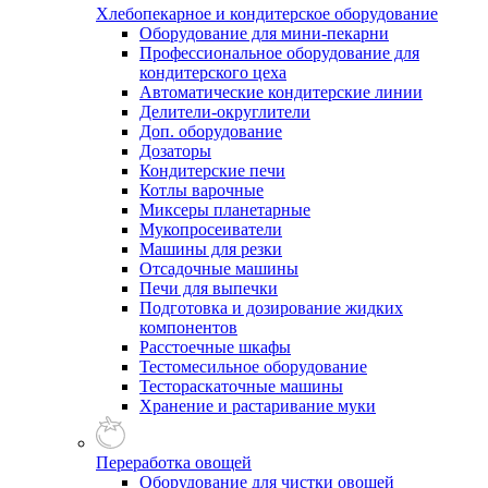
Хлебопекарное и кондитерское оборудование
Оборудование для мини-пекарни
Профессиональное оборудование для
кондитерского цеха
Автоматические кондитерские линии
Делители-округлители
Доп. оборудование
Дозаторы
Кондитерские печи
Котлы варочные
Миксеры планетарные
Мукопросеиватели
Машины для резки
Отсадочные машины
Печи для выпечки
Подготовка и дозирование жидких
компонентов
Расстоечные шкафы
Тестомесильное оборудование
Тестораскаточные машины
Хранение и растаривание муки
Переработка овощей
Оборудование для чистки овощей