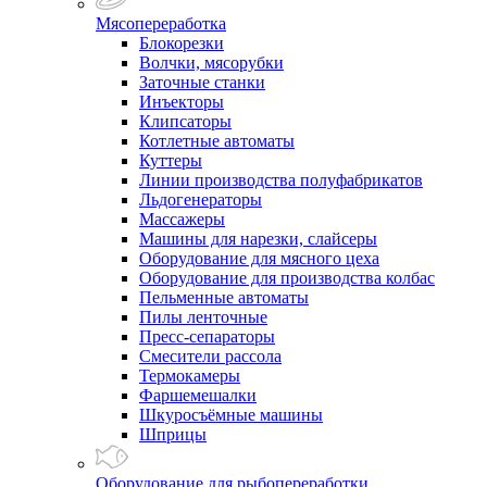
Мясопереработка
Блокорезки
Волчки, мясорубки
Заточные станки
Инъекторы
Клипсаторы
Котлетные автоматы
Куттеры
Линии производства полуфабрикатов
Льдогенераторы
Массажеры
Машины для нарезки, слайсеры
Оборудование для мясного цеха
Оборудование для производства колбас
Пельменные автоматы
Пилы ленточные
Пресс-сепараторы
Смесители рассола
Термокамеры
Фаршемешалки
Шкуросъёмные машины
Шприцы
Оборудование для рыбопереработки