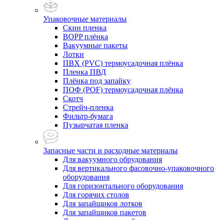
Упаковочные материалы
Скин пленка
BOPP плёнка
Вакуумные пакеты
Лотки
ПВХ (PVC) термоусадочная плёнка
Пленка ПВД
Плёнка под запайку
ПОФ (POF) термоусадочная плёнка
Скотч
Стрейч-пленка
Фильтр-бумага
Пузырчатая пленка
Запасные части и расходные материалы
Для вакуумного обрудования
Для вертикального фасовочно-упаковочного
оборудования
Для горизонтального оборудования
Для горячих столов
Для запайщиков лотков
Для запайщиков пакетов