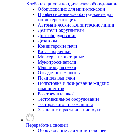
Хлебопекарное и кондитерское оборудование
Оборудование для мини-пекарни
Профессиональное оборудование для
кондитерского цеха
Автоматические кондитерские линии
Делители-округлители
Доп. оборудование
Дозаторы
Кондитерские печи
Котлы варочные
Миксеры планетарные
Мукопросеиватели
Машины для резки
Отсадочные машины
Печи для выпечки
Подготовка и дозирование жидких
компонентов
Расстоечные шкафы
Тестомесильное оборудование
Тестораскаточные машины
Хранение и растаривание муки
Переработка овощей
Оборудование для чистки овощей