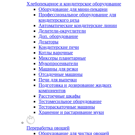
Хлебопекарное и кондитерское оборудование
Оборудование для мини-пекарни
Профессиональное оборудование для
кондитерского цеха
Автоматические кондитерские линии
Делители-округлители
Доп. оборудование
Дозаторы
Кондитерские печи
Котлы варочные
Миксеры планетарные
Мукопросеиватели
Машины для резки
Отсадочные машины
Печи для выпечки
Подготовка и дозирование жидких
компонентов
Расстоечные шкафы
Тестомесильное оборудование
Тестораскаточные машины
Хранение и растаривание муки
Переработка овощей
Оборудование для чистки овощей