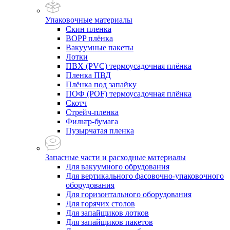
Упаковочные материалы
Скин пленка
BOPP плёнка
Вакуумные пакеты
Лотки
ПВХ (PVC) термоусадочная плёнка
Пленка ПВД
Плёнка под запайку
ПОФ (POF) термоусадочная плёнка
Скотч
Стрейч-пленка
Фильтр-бумага
Пузырчатая пленка
Запасные части и расходные материалы
Для вакуумного обрудования
Для вертикального фасовочно-упаковочного
оборудования
Для горизонтального оборудования
Для горячих столов
Для запайщиков лотков
Для запайщиков пакетов