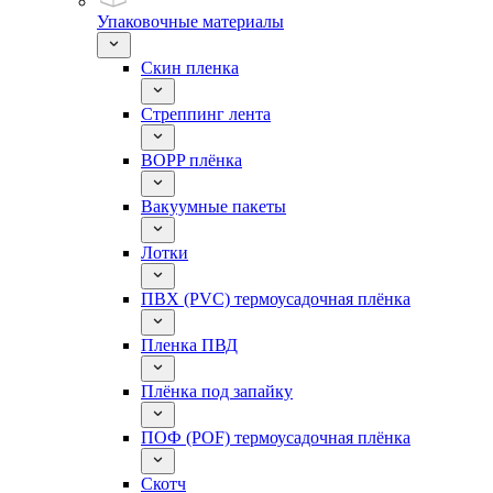
Упаковочные материалы
Скин пленка
Стреппинг лента
BOPP плёнка
Вакуумные пакеты
Лотки
ПВХ (PVC) термоусадочная плёнка
Пленка ПВД
Плёнка под запайку
ПОФ (POF) термоусадочная плёнка
Скотч