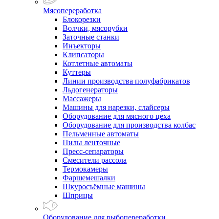
Мясопереработка
Блокорезки
Волчки, мясорубки
Заточные станки
Инъекторы
Клипсаторы
Котлетные автоматы
Куттеры
Линии производства полуфабрикатов
Льдогенераторы
Массажеры
Машины для нарезки, слайсеры
Оборудование для мясного цеха
Оборудование для производства колбас
Пельменные автоматы
Пилы ленточные
Пресс-сепараторы
Смесители рассола
Термокамеры
Фаршемешалки
Шкуросъёмные машины
Шприцы
Оборудование для рыбопереработки