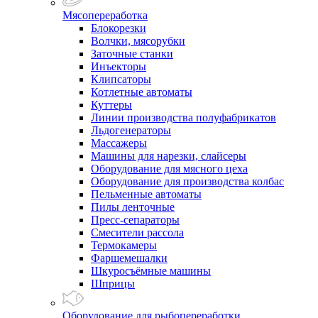
Мясопереработка
Блокорезки
Волчки, мясорубки
Заточные станки
Инъекторы
Клипсаторы
Котлетные автоматы
Куттеры
Линии производства полуфабрикатов
Льдогенераторы
Массажеры
Машины для нарезки, слайсеры
Оборудование для мясного цеха
Оборудование для производства колбас
Пельменные автоматы
Пилы ленточные
Пресс-сепараторы
Смесители рассола
Термокамеры
Фаршемешалки
Шкуросъёмные машины
Шприцы
Оборудование для рыбопереработки