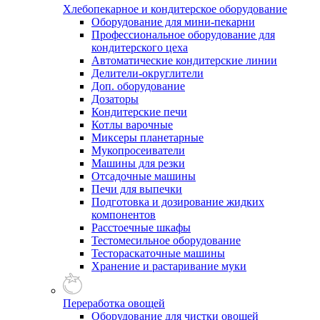
Хлебопекарное и кондитерское оборудование
Оборудование для мини-пекарни
Профессиональное оборудование для
кондитерского цеха
Автоматические кондитерские линии
Делители-округлители
Доп. оборудование
Дозаторы
Кондитерские печи
Котлы варочные
Миксеры планетарные
Мукопросеиватели
Машины для резки
Отсадочные машины
Печи для выпечки
Подготовка и дозирование жидких
компонентов
Расстоечные шкафы
Тестомесильное оборудование
Тестораскаточные машины
Хранение и растаривание муки
Переработка овощей
Оборудование для чистки овощей