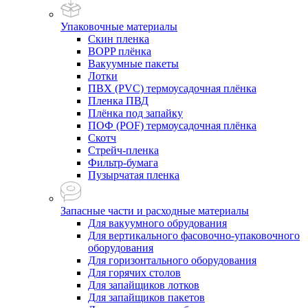
Упаковочные материалы
Скин пленка
BOPP плёнка
Вакуумные пакеты
Лотки
ПВХ (PVC) термоусадочная плёнка
Пленка ПВД
Плёнка под запайку
ПОФ (POF) термоусадочная плёнка
Скотч
Стрейч-пленка
Фильтр-бумага
Пузырчатая пленка
Запасные части и расходные материалы
Для вакуумного обрудования
Для вертикального фасовочно-упаковочного
оборудования
Для горизонтального оборудования
Для горячих столов
Для запайщиков лотков
Для запайщиков пакетов