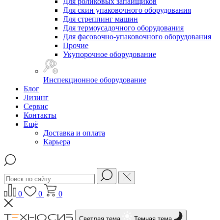
Для роликовых запайщиков
Для скин упаковочного оборудования
Для стреппинг машин
Для термоусадочного оборудования
Для фасовочно-упаковочного оборудования
Прочие
Укупорочное оборудование
Инспекционное оборудование
Блог
Лизинг
Сервис
Контакты
Ещё
Доставка и оплата
Карьера
0
0
0
Светлая тема
Темная тема