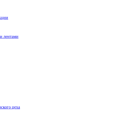
кции
ми лентами
ского цеха