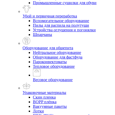
Промышленные сушилки для обуви
Убой и первичная переработка
Вспомогательное оборудование
Пилы для распила на полутуши
Устройства оглушения и погонялки
Шпарчаны
Оборудование для общепита
Нейтральное оборудование
Оборудование для фастфуда
Пароконвектоматы
Тепловое оборудование
Весовое оборудование
Упаковочные материалы
Скин пленка
BOPP плёнка
Вакуумные пакеты
Лотки