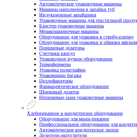
Автоматические упаковочные машины
Машины наполнения и запайки туб
Индукционные запайщики
Упаковочные машины для текстильной проду
Блистер-упаковочные машины
Мешкозашивочные машины
Оборудование для упаковки в стрейч-пленку
Оборудование для упаковки и обвязки мягки
Поршневые дозаторы
Счетчики капсул
Упаковочное ручное оборудование
Термоформеры
Упаковка полиграфии
Упаковщики багажа
Целлофанаторы
Фармацевтическое оборудование
Шнековый дозатор
Непищевые скин упаковочные машины
Хлебопекарное и кондитерское оборудование
Оборудование для мини-пекарни
Профессиональное оборудование для кондитер
Автоматические кондитерские линии
Делители-округлители