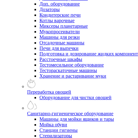
Доп. оборудование
Дозаторы
Кондитерские печи
Котлы варочные
Миксеры планетарные
Мукопросеиватели
Машины для резки
Отсадочные машины
Печи для выпечки
Подготовка и дозирование жидких компонен
Расстоечные шкафы
Тестомесильное оборудование
Тестораскаточные машины
Хранение и растаривание муки
Переработка овощей
Оборудование для чистки овощей
Санитарно-гигиеническое оборудование
Машины для мойки ящиков и тары
Мойка обуви
Станции гигиены
Стерилизаторы