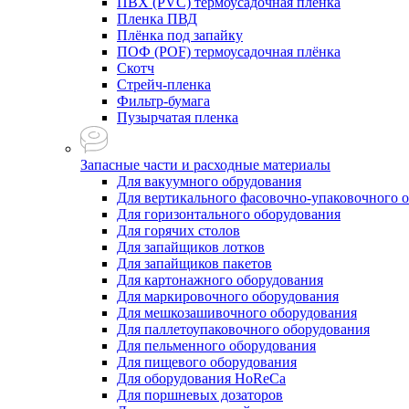
ПВХ (PVC) термоусадочная плёнка
Пленка ПВД
Плёнка под запайку
ПОФ (POF) термоусадочная плёнка
Скотч
Стрейч-пленка
Фильтр-бумага
Пузырчатая пленка
Запасные части и расходные материалы
Для вакуумного обрудования
Для вертикального фасовочно-упаковочного 
Для горизонтального оборудования
Для горячих столов
Для запайщиков лотков
Для запайщиков пакетов
Для картонажного оборудования
Для маркировочного оборудования
Для мешкозашивочного оборудования
Для паллетоупаковочного оборудования
Для пельменного оборудования
Для пищевого оборудования
Для оборудования HoReCa
Для поршневых дозаторов