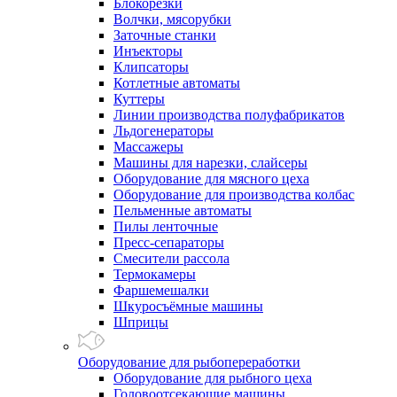
Блокорезки
Волчки, мясорубки
Заточные станки
Инъекторы
Клипсаторы
Котлетные автоматы
Куттеры
Линии производства полуфабрикатов
Льдогенераторы
Массажеры
Машины для нарезки, слайсеры
Оборудование для мясного цеха
Оборудование для производства колбас
Пельменные автоматы
Пилы ленточные
Пресс-сепараторы
Смесители рассола
Термокамеры
Фаршемешалки
Шкуросъёмные машины
Шприцы
Оборудование для рыбопереработки
Оборудование для рыбного цеха
Головоотсекающие машины