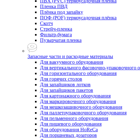
ПВХ (PVC) термоусадочная плёнка
Пленка ПВД
Плёнка под запайку
ПОФ (POF) термоусадочная плёнка
Скотч
Стрейч-пленка
Фильтр-бумага
Пузырчатая пленка
Запасные части и расходные материалы
Для вакуумного обрудования
Для вертикального фасовочно-упаковочного 
Для горизонтального оборудования
Для горячих столов
Для запайщиков лотков
Для запайщиков пакетов
Для картонажного оборудования
Для маркировочного оборудования
Для мешкозашивочного оборудования
Для паллетоупаковочного оборудования
Для пельменного оборудования
Для пищевого оборудования
Для оборудования HoReCa
Для поршневых дозаторов