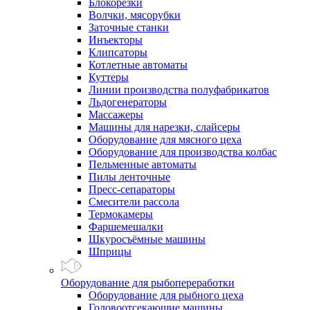
Блокорезки
Волчки, мясорубки
Заточные станки
Инъекторы
Клипсаторы
Котлетные автоматы
Куттеры
Линии производства полуфабрикатов
Льдогенераторы
Массажеры
Машины для нарезки, слайсеры
Оборудование для мясного цеха
Оборудование для производства колбас
Пельменные автоматы
Пилы ленточные
Пресс-сепараторы
Смесители рассола
Термокамеры
Фаршемешалки
Шкуросъёмные машины
Шприцы
Оборудование для рыбопереработки
Оборудование для рыбного цеха
Головоотсекающие машины