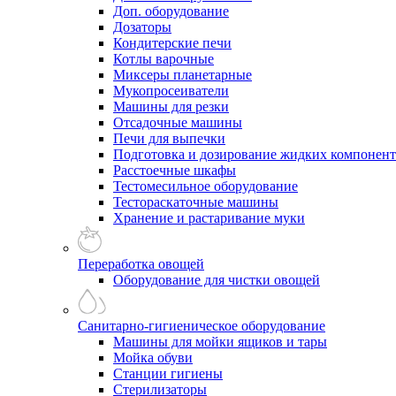
Доп. оборудование
Дозаторы
Кондитерские печи
Котлы варочные
Миксеры планетарные
Мукопросеиватели
Машины для резки
Отсадочные машины
Печи для выпечки
Подготовка и дозирование жидких компонен
Расстоечные шкафы
Тестомесильное оборудование
Тестораскаточные машины
Хранение и растаривание муки
Переработка овощей
Оборудование для чистки овощей
Санитарно-гигиеническое оборудование
Машины для мойки ящиков и тары
Мойка обуви
Станции гигиены
Стерилизаторы