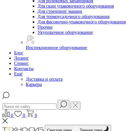
Для роликовых запайщиков
Для скин упаковочного оборудования
Для стреппинг машин
Для термоусадочного оборудования
Для фасовочно-упаковочного оборудования
Прочие
Укупорочное оборудование
Инспекционное оборудование
Блог
Лизинг
Сервис
Контакты
Ещё
Доставка и оплата
Карьера
0
0
0
Светлая тема
Темная тема