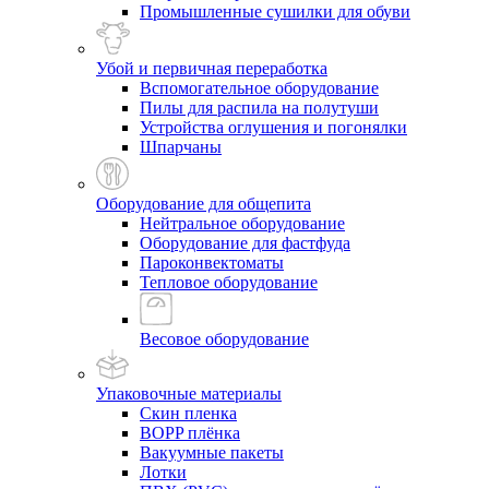
Промышленные сушилки для обуви
Убой и первичная переработка
Вспомогательное оборудование
Пилы для распила на полутуши
Устройства оглушения и погонялки
Шпарчаны
Оборудование для общепита
Нейтральное оборудование
Оборудование для фастфуда
Пароконвектоматы
Тепловое оборудование
Весовое оборудование
Упаковочные материалы
Скин пленка
BOPP плёнка
Вакуумные пакеты
Лотки