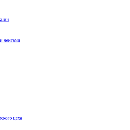
кции
ми лентами
ского цеха