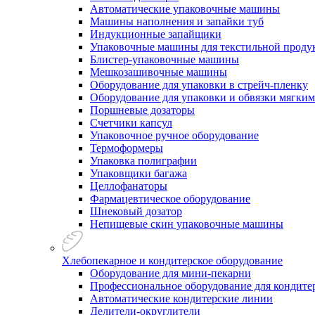
Автоматические упаковочные машины
Машины наполнения и запайки туб
Индукционные запайщики
Упаковочные машины для текстильной проду
Блистер-упаковочные машины
Мешкозашивочные машины
Оборудование для упаковки в стрейч-пленку
Оборудование для упаковки и обвязки мягки
Поршневые дозаторы
Счетчики капсул
Упаковочное ручное оборудование
Термоформеры
Упаковка полиграфии
Упаковщики багажа
Целлофанаторы
Фармацевтическое оборудование
Шнековый дозатор
Непищевые скин упаковочные машины
Хлебопекарное и кондитерское оборудование
Оборудование для мини-пекарни
Профессиональное оборудование для кондитер
Автоматические кондитерские линии
Делители-округлители