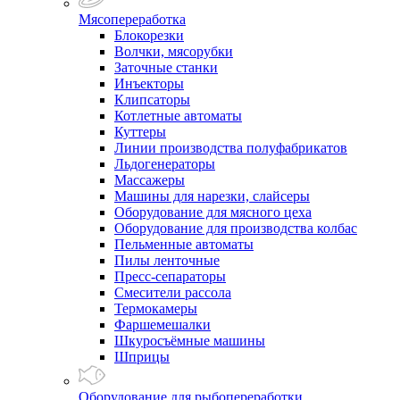
Мясопереработка
Блокорезки
Волчки, мясорубки
Заточные станки
Инъекторы
Клипсаторы
Котлетные автоматы
Куттеры
Линии производства полуфабрикатов
Льдогенераторы
Массажеры
Машины для нарезки, слайсеры
Оборудование для мясного цеха
Оборудование для производства колбас
Пельменные автоматы
Пилы ленточные
Пресс-сепараторы
Смесители рассола
Термокамеры
Фаршемешалки
Шкуросъёмные машины
Шприцы
Оборудование для рыбопереработки