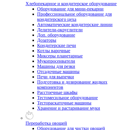
Хлебопекарное и кондитерское оборудование
Оборудование для мини-пекарни
Профессиональное оборудование для
кондитерского цеха
Автоматические кондитерские линии
Делители-округлители
Доп. оборудование
Дозаторы
Кондитерские печи
Котлы варочные
Миксеры планетарные
Мукопросеиватели
Машины для резки
Отсадочные машины
Печи для выпечки
Подготовка и дозирование жидких
компонентов
Расстоечные шкафы
Тестомесильное оборудование
Тестораскаточные машины
Хранение и растаривание муки
Переработка овощей
Оборудование для чистки овощей