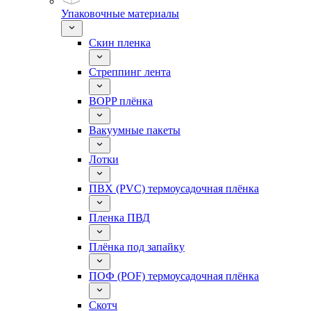
Упаковочные материалы
Скин пленка
Стреппинг лента
BOPP плёнка
Вакуумные пакеты
Лотки
ПВХ (PVC) термоусадочная плёнка
Пленка ПВД
Плёнка под запайку
ПОФ (POF) термоусадочная плёнка
Скотч