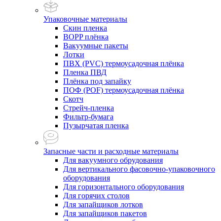
Упаковочные материалы
Скин пленка
BOPP плёнка
Вакуумные пакеты
Лотки
ПВХ (PVC) термоусадочная плёнка
Пленка ПВД
Плёнка под запайку
ПОФ (POF) термоусадочная плёнка
Скотч
Стрейч-пленка
Фильтр-бумага
Пузырчатая пленка
Запасные части и расходные материалы
Для вакуумного обрудования
Для вертикального фасовочно-упаковочного
оборудования
Для горизонтального оборудования
Для горячих столов
Для запайщиков лотков
Для запайщиков пакетов