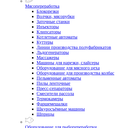
Мясопереработка
Блокорезки
Волчки, мясорубки
Заточные станки
Инъекторы
Клипсаторы
Котлетные автоматы
Куттеры
Линии производства полуфабрикатов
Льдогенераторы
Массажеры
Машины для нарезки, слайсеры
Оборудование для мясного цеха
Оборудование для производства колбас
Пельменные автоматы
Пилы ленточные
Пресс-сепараторы
Смесители рассола
Термокамеры
Фаршемешалки
Шкуросъёмные машины
Шприцы
Оборудование для рыбопереработки