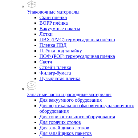
Упаковочные материалы
Скин пленка
BOPP плёнка
Вакуумные пакеты
Лотки
ПВХ (PVC) термоусадочная плёнка
Пленка ПВД
Плёнка под запайку
ПОФ (POF) термоусадочная плёнка
Скотч
Стрейч-пленка
Фильтр-бумага
Пузырчатая пленка
Запасные части и расходные материалы
Для вакуумного обрудования
Для вертикального фасовочно-упаковочного
оборудования
Для горизонтального оборудования
Для горячих столов
Для запайщиков лотков
Для запайщиков пакетов