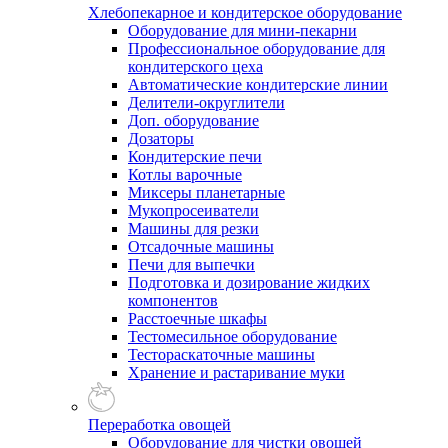
Хлебопекарное и кондитерское оборудование
Оборудование для мини-пекарни
Профессиональное оборудование для
кондитерского цеха
Автоматические кондитерские линии
Делители-округлители
Доп. оборудование
Дозаторы
Кондитерские печи
Котлы варочные
Миксеры планетарные
Мукопросеиватели
Машины для резки
Отсадочные машины
Печи для выпечки
Подготовка и дозирование жидких
компонентов
Расстоечные шкафы
Тестомесильное оборудование
Тестораскаточные машины
Хранение и растаривание муки
Переработка овощей
Оборудование для чистки овощей