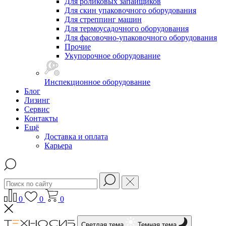
Для роликовых запайщиков
Для скин упаковочного оборудования
Для стреппинг машин
Для термоусадочного оборудования
Для фасовочно-упаковочного оборудования
Прочие
Укупорочное оборудование
Инспекционное оборудование
Блог
Лизинг
Сервис
Контакты
Ещё
Доставка и оплата
Карьера
0
0
0
Светлая тема
Темная тема