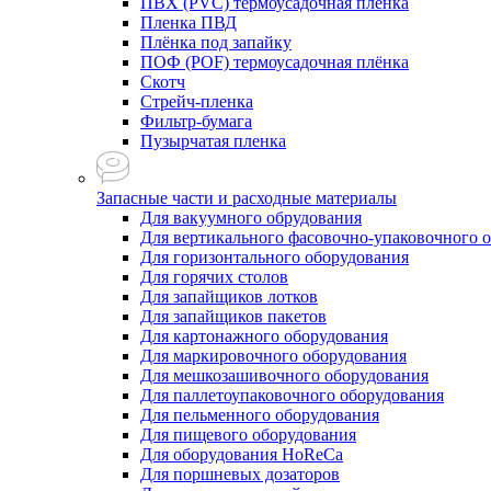
ПВХ (PVC) термоусадочная плёнка
Пленка ПВД
Плёнка под запайку
ПОФ (POF) термоусадочная плёнка
Скотч
Стрейч-пленка
Фильтр-бумага
Пузырчатая пленка
Запасные части и расходные материалы
Для вакуумного обрудования
Для вертикального фасовочно-упаковочного 
Для горизонтального оборудования
Для горячих столов
Для запайщиков лотков
Для запайщиков пакетов
Для картонажного оборудования
Для маркировочного оборудования
Для мешкозашивочного оборудования
Для паллетоупаковочного оборудования
Для пельменного оборудования
Для пищевого оборудования
Для оборудования HoReCa
Для поршневых дозаторов