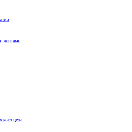
кции
ми лентами
ского цеха