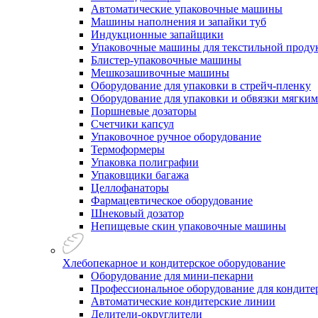
Автоматические упаковочные машины
Машины наполнения и запайки туб
Индукционные запайщики
Упаковочные машины для текстильной проду
Блистер-упаковочные машины
Мешкозашивочные машины
Оборудование для упаковки в стрейч-пленку
Оборудование для упаковки и обвязки мягки
Поршневые дозаторы
Счетчики капсул
Упаковочное ручное оборудование
Термоформеры
Упаковка полиграфии
Упаковщики багажа
Целлофанаторы
Фармацевтическое оборудование
Шнековый дозатор
Непищевые скин упаковочные машины
Хлебопекарное и кондитерское оборудование
Оборудование для мини-пекарни
Профессиональное оборудование для кондитер
Автоматические кондитерские линии
Делители-округлители