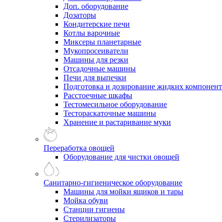
Доп. оборудование
Дозаторы
Кондитерские печи
Котлы варочные
Миксеры планетарные
Мукопросеиватели
Машины для резки
Отсадочные машины
Печи для выпечки
Подготовка и дозирование жидких компонен
Расстоечные шкафы
Тестомесильное оборудование
Тестораскаточные машины
Хранение и растаривание муки
Переработка овощей
Оборудование для чистки овощей
Санитарно-гигиеническое оборудование
Машины для мойки ящиков и тары
Мойка обуви
Станции гигиены
Стерилизаторы