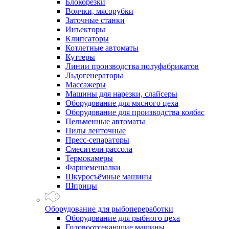
Блокорезки
Волчки, мясорубки
Заточные станки
Инъекторы
Клипсаторы
Котлетные автоматы
Куттеры
Линии производства полуфабрикатов
Льдогенераторы
Массажеры
Машины для нарезки, слайсеры
Оборудование для мясного цеха
Оборудование для производства колбас
Пельменные автоматы
Пилы ленточные
Пресс-сепараторы
Смесители рассола
Термокамеры
Фаршемешалки
Шкуросъёмные машины
Шприцы
Оборудование для рыбопереработки
Оборудование для рыбного цеха
Головоотсекающие машины