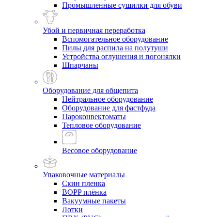
Промышленные сушилки для обуви
Убой и первичная переработка
Вспомогательное оборудование
Пилы для распила на полутуши
Устройства оглушения и погонялки
Шпарчаны
Оборудование для общепита
Нейтральное оборудование
Оборудование для фастфуда
Пароконвектоматы
Тепловое оборудование
Весовое оборудование
Упаковочные материалы
Скин пленка
BOPP плёнка
Вакуумные пакеты
Лотки