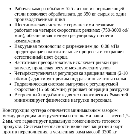
Рабочая камера объёмом 525 литров из нержавеющей
стали позволяет обрабатывать до 350 кг сырья за один
производственный цикл
Шестиножевая система с германскими лезвиями
работает на четырёх скоростных режимах (750-3600 об/
мин), обеспечивая точную регулировку степени
измельчения
Вакуумная технология с разрежением до -0,08 мПа
предотвращает окислительные процессы и сохраняет
естественный цвет фарша
Частотный преобразователь исключает рывки при
запуске, продлевая ресурс механических узлов
Четырёхступенчатая регулировка вращения чаши (2-10
об/мин) адаптирует режим под различные типы сырья
Гидравлическая система выгрузки с регулируемой
скоростью (15-60 об/мин) упрощает операции разгрузки
Встроенный подъёмник для технологических ёмкостей
минимизирует физические нагрузки персонала
Конструкция куттера отличается минимальным зазором
между режущим инструментом и стенками чаши — всего 1,5-
2 мм, что гарантирует идеальную гомогенность готового
продукта. Система безопасности включает защитный борт
против переполнения, а усиленная рама массой 3300 кг