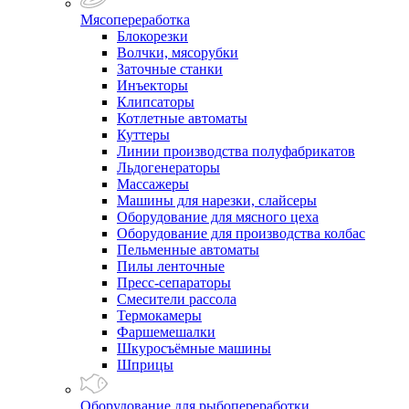
Мясопереработка
Блокорезки
Волчки, мясорубки
Заточные станки
Инъекторы
Клипсаторы
Котлетные автоматы
Куттеры
Линии производства полуфабрикатов
Льдогенераторы
Массажеры
Машины для нарезки, слайсеры
Оборудование для мясного цеха
Оборудование для производства колбас
Пельменные автоматы
Пилы ленточные
Пресс-сепараторы
Смесители рассола
Термокамеры
Фаршемешалки
Шкуросъёмные машины
Шприцы
Оборудование для рыбопереработки