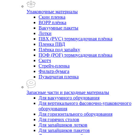
Упаковочные материалы
Скин пленка
BOPP плёнка
Вакуумные пакеты
Лотки
ПВХ (PVC) термоусадочная плёнка
Пленка ПВД
Плёнка под запайку
ПОФ (POF) термоусадочная плёнка
Скотч
Стрейч-пленка
Фильтр-бумага
Пузырчатая пленка
Запасные части и расходные материалы
Для вакуумного обрудования
Для вертикального фасовочно-упаковочного
оборудования
Для горизонтального оборудования
Для горячих столов
Для запайщиков лотков
Для запайщиков пакетов