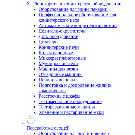
Хлебопекарное и кондитерское оборудование
Оборудование для мини-пекарни
Профессиональное оборудование для
кондитерского цеха
Автоматические кондитерские линии
Делители-округлители
Доп. оборудование
Дозаторы
Кондитерские печи
Котлы варочные
Миксеры планетарные
Мукопросеиватели
Машины для резки
Отсадочные машины
Печи для выпечки
Подготовка и дозирование жидких
компонентов
Расстоечные шкафы
Тестомесильное оборудование
Тестораскаточные машины
Хранение и растаривание муки
Переработка овощей
Оборудование для чистки овощей