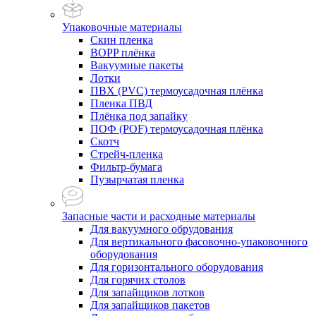
Упаковочные материалы
Скин пленка
BOPP плёнка
Вакуумные пакеты
Лотки
ПВХ (PVC) термоусадочная плёнка
Пленка ПВД
Плёнка под запайку
ПОФ (POF) термоусадочная плёнка
Скотч
Стрейч-пленка
Фильтр-бумага
Пузырчатая пленка
Запасные части и расходные материалы
Для вакуумного обрудования
Для вертикального фасовочно-упаковочного
оборудования
Для горизонтального оборудования
Для горячих столов
Для запайщиков лотков
Для запайщиков пакетов