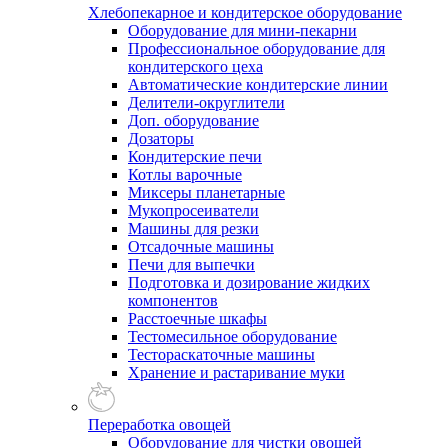
Хлебопекарное и кондитерское оборудование
Оборудование для мини-пекарни
Профессиональное оборудование для
кондитерского цеха
Автоматические кондитерские линии
Делители-округлители
Доп. оборудование
Дозаторы
Кондитерские печи
Котлы варочные
Миксеры планетарные
Мукопросеиватели
Машины для резки
Отсадочные машины
Печи для выпечки
Подготовка и дозирование жидких
компонентов
Расстоечные шкафы
Тестомесильное оборудование
Тестораскаточные машины
Хранение и растаривание муки
Переработка овощей
Оборудование для чистки овощей