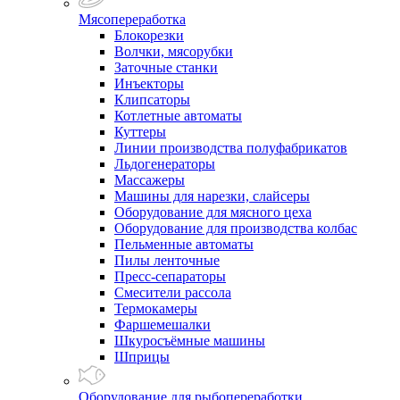
Мясопереработка
Блокорезки
Волчки, мясорубки
Заточные станки
Инъекторы
Клипсаторы
Котлетные автоматы
Куттеры
Линии производства полуфабрикатов
Льдогенераторы
Массажеры
Машины для нарезки, слайсеры
Оборудование для мясного цеха
Оборудование для производства колбас
Пельменные автоматы
Пилы ленточные
Пресс-сепараторы
Смесители рассола
Термокамеры
Фаршемешалки
Шкуросъёмные машины
Шприцы
Оборудование для рыбопереработки