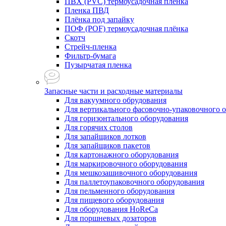
ПВХ (PVC) термоусадочная плёнка
Пленка ПВД
Плёнка под запайку
ПОФ (POF) термоусадочная плёнка
Скотч
Стрейч-пленка
Фильтр-бумага
Пузырчатая пленка
Запасные части и расходные материалы
Для вакуумного обрудования
Для вертикального фасовочно-упаковочного 
Для горизонтального оборудования
Для горячих столов
Для запайщиков лотков
Для запайщиков пакетов
Для картонажного оборудования
Для маркировочного оборудования
Для мешкозашивочного оборудования
Для паллетоупаковочного оборудования
Для пельменного оборудования
Для пищевого оборудования
Для оборудования HoReCa
Для поршневых дозаторов