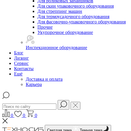
Для роликовых запайщиков
Для скин упаковочного оборудования
Для стреппинг машин
Для термоусадочного оборудования
Для фасовочно-упаковочного оборудования
Прочие
Укупорочное оборудование
Инспекционное оборудование
Блог
Лизинг
Сервис
Контакты
Ещё
Доставка и оплата
Карьера
0
0
0
Светлая тема
Темная тема