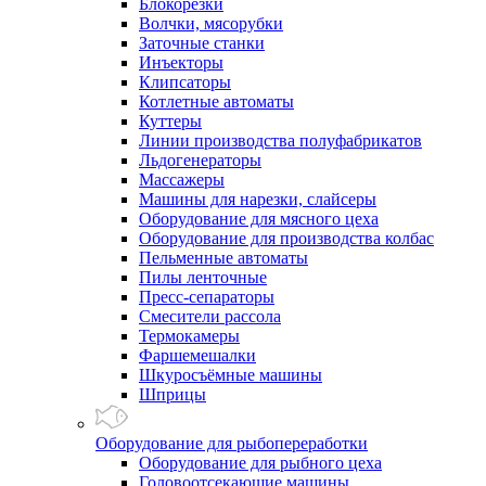
Блокорезки
Волчки, мясорубки
Заточные станки
Инъекторы
Клипсаторы
Котлетные автоматы
Куттеры
Линии производства полуфабрикатов
Льдогенераторы
Массажеры
Машины для нарезки, слайсеры
Оборудование для мясного цеха
Оборудование для производства колбас
Пельменные автоматы
Пилы ленточные
Пресс-сепараторы
Смесители рассола
Термокамеры
Фаршемешалки
Шкуросъёмные машины
Шприцы
Оборудование для рыбопереработки
Оборудование для рыбного цеха
Головоотсекающие машины