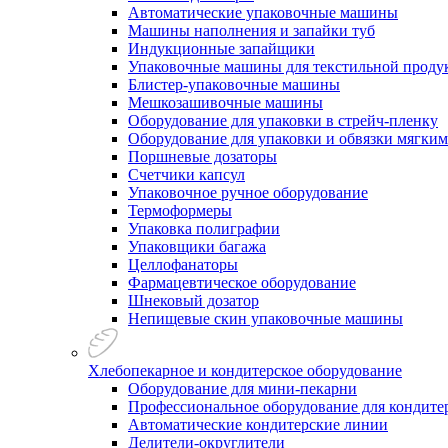
Автоматические упаковочные машины
Машины наполнения и запайки туб
Индукционные запайщики
Упаковочные машины для текстильной проду
Блистер-упаковочные машины
Мешкозашивочные машины
Оборудование для упаковки в стрейч-пленку
Оборудование для упаковки и обвязки мягки
Поршневые дозаторы
Счетчики капсул
Упаковочное ручное оборудование
Термоформеры
Упаковка полиграфии
Упаковщики багажа
Целлофанаторы
Фармацевтическое оборудование
Шнековый дозатор
Непищевые скин упаковочные машины
Хлебопекарное и кондитерское оборудование
Оборудование для мини-пекарни
Профессиональное оборудование для кондитер
Автоматические кондитерские линии
Делители-округлители