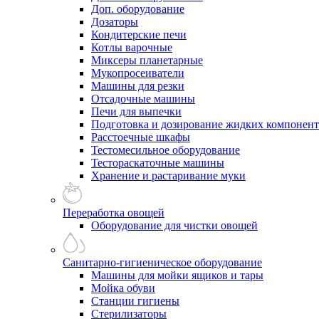
Доп. оборудование
Дозаторы
Кондитерские печи
Котлы варочные
Миксеры планетарные
Мукопросеиватели
Машины для резки
Отсадочные машины
Печи для выпечки
Подготовка и дозирование жидких компонен
Расстоечные шкафы
Тестомесильное оборудование
Тестораскаточные машины
Хранение и растаривание муки
Переработка овощей
Оборудование для чистки овощей
Санитарно-гигиеническое оборудование
Машины для мойки ящиков и тары
Мойка обуви
Станции гигиены
Стерилизаторы