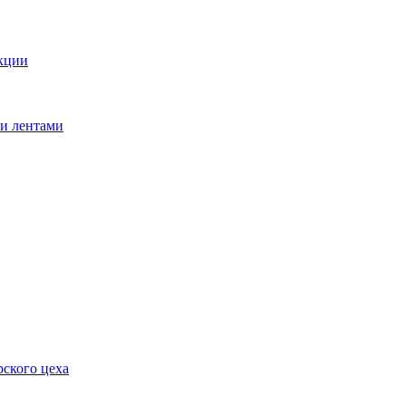
кции
ми лентами
ского цеха