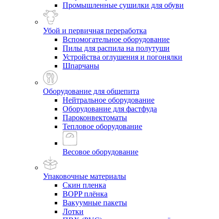
Промышленные сушилки для обуви
Убой и первичная переработка
Вспомогательное оборудование
Пилы для распила на полутуши
Устройства оглушения и погонялки
Шпарчаны
Оборудование для общепита
Нейтральное оборудование
Оборудование для фастфуда
Пароконвектоматы
Тепловое оборудование
Весовое оборудование
Упаковочные материалы
Скин пленка
BOPP плёнка
Вакуумные пакеты
Лотки