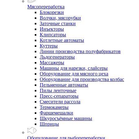
Мясопереработка
Блокорезки
Волчки, мясорубки
Заточные станки
Инъекторы
Клипсаторы
Котлетные автоматы
Куттеры
Линии производства полуфабрикатов
Льдогенераторы
Массажеры
Машины для нарезки, слайсеры
Оборудование для мясного цеха
Оборудование для производства колбас
Пельменные автоматы
Пилы ленточные
Пресс-сепараторы
Смесители рассола
Термокамеры
Фаршемешалки
Шкуросъёмные машины
Шприцы
Оборудование для рыбопереработки