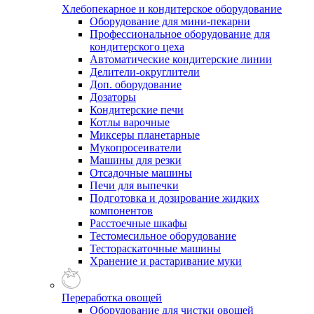
Хлебопекарное и кондитерское оборудование
Оборудование для мини-пекарни
Профессиональное оборудование для
кондитерского цеха
Автоматические кондитерские линии
Делители-округлители
Доп. оборудование
Дозаторы
Кондитерские печи
Котлы варочные
Миксеры планетарные
Мукопросеиватели
Машины для резки
Отсадочные машины
Печи для выпечки
Подготовка и дозирование жидких
компонентов
Расстоечные шкафы
Тестомесильное оборудование
Тестораскаточные машины
Хранение и растаривание муки
Переработка овощей
Оборудование для чистки овощей