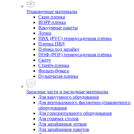
Упаковочные материалы
Скин пленка
BOPP плёнка
Вакуумные пакеты
Лотки
ПВХ (PVC) термоусадочная плёнка
Пленка ПВД
Плёнка под запайку
ПОФ (POF) термоусадочная плёнка
Скотч
Стрейч-пленка
Фильтр-бумага
Пузырчатая пленка
Запасные части и расходные материалы
Для вакуумного обрудования
Для вертикального фасовочно-упаковочного
оборудования
Для горизонтального оборудования
Для горячих столов
Для запайщиков лотков
Для запайщиков пакетов