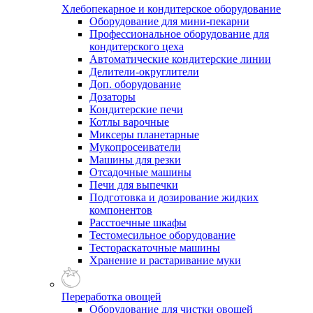
Хлебопекарное и кондитерское оборудование
Оборудование для мини-пекарни
Профессиональное оборудование для
кондитерского цеха
Автоматические кондитерские линии
Делители-округлители
Доп. оборудование
Дозаторы
Кондитерские печи
Котлы варочные
Миксеры планетарные
Мукопросеиватели
Машины для резки
Отсадочные машины
Печи для выпечки
Подготовка и дозирование жидких
компонентов
Расстоечные шкафы
Тестомесильное оборудование
Тестораскаточные машины
Хранение и растаривание муки
Переработка овощей
Оборудование для чистки овощей