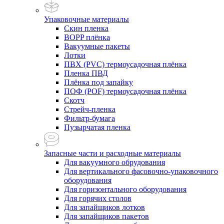
Упаковочные материалы
Скин пленка
BOPP плёнка
Вакуумные пакеты
Лотки
ПВХ (PVC) термоусадочная плёнка
Пленка ПВД
Плёнка под запайку
ПОФ (POF) термоусадочная плёнка
Скотч
Стрейч-пленка
Фильтр-бумага
Пузырчатая пленка
Запасные части и расходные материалы
Для вакуумного обрудования
Для вертикального фасовочно-упаковочного
оборудования
Для горизонтального оборудования
Для горячих столов
Для запайщиков лотков
Для запайщиков пакетов