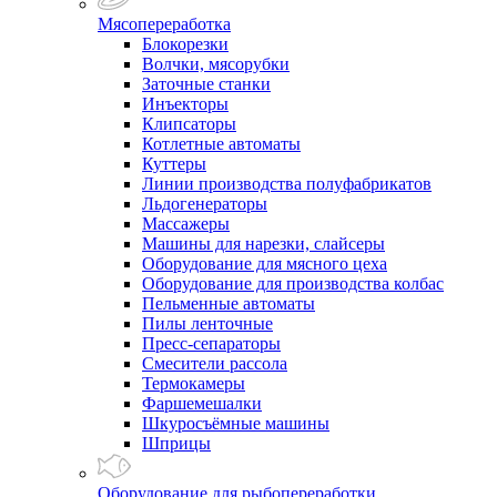
Мясопереработка
Блокорезки
Волчки, мясорубки
Заточные станки
Инъекторы
Клипсаторы
Котлетные автоматы
Куттеры
Линии производства полуфабрикатов
Льдогенераторы
Массажеры
Машины для нарезки, слайсеры
Оборудование для мясного цеха
Оборудование для производства колбас
Пельменные автоматы
Пилы ленточные
Пресс-сепараторы
Смесители рассола
Термокамеры
Фаршемешалки
Шкуросъёмные машины
Шприцы
Оборудование для рыбопереработки