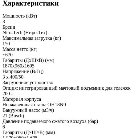
Характеристики
Мощность (кВт)
3
Бренд
Niro-Tech (Ниро-Тех)
Максимальная загрузка (кг)
150
Масса нетто (кг)
~670
Габариты (ДхШхВ) (мм)
1870х960х1605
Напряжение (В/Гц)
3 x 400/50
Загрузочное устройство
Опция: интегрированный мачтовый подъемник для тележек
200 л
Материал корпуса
Нержавеющая сталь: OH18N9
Вакуумный насос (м3/ч)
21 (Busch)
Давление подаваемого сжатого воздуха (бар)
6
Габариты (Д×Ш×В) (мм)
1 870×960×1 605