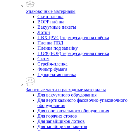
Упаковочные материалы
Скин пленка
BOPP плёнка
Вакуумные пакеты
Лотки
ПВХ (PVC) термоусадочная плёнка
Пленка ПВД
Плёнка под запайку
ПОФ (POF) термоусадочная плёнка
Скотч
Стрейч-пленка
Фильтр-бумага
Пузырчатая пленка
Запасные части и расходные материалы
Для вакуумного обрудования
Для вертикального фасовочно-упаковочного
оборудования
Для горизонтального оборудования
Для горячих столов
Для запайщиков лотков
Для запайщиков пакетов