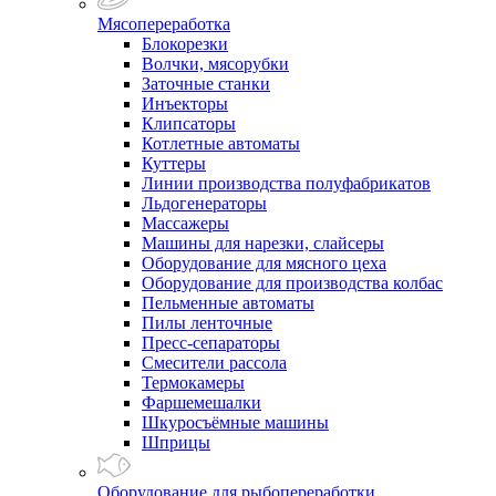
Мясопереработка
Блокорезки
Волчки, мясорубки
Заточные станки
Инъекторы
Клипсаторы
Котлетные автоматы
Куттеры
Линии производства полуфабрикатов
Льдогенераторы
Массажеры
Машины для нарезки, слайсеры
Оборудование для мясного цеха
Оборудование для производства колбас
Пельменные автоматы
Пилы ленточные
Пресс-сепараторы
Смесители рассола
Термокамеры
Фаршемешалки
Шкуросъёмные машины
Шприцы
Оборудование для рыбопереработки