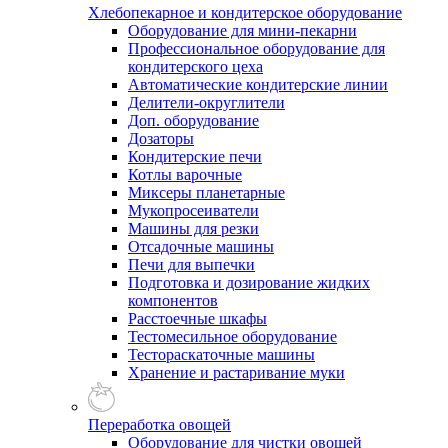
Хлебопекарное и кондитерское оборудование
Оборудование для мини-пекарни
Профессиональное оборудование для
кондитерского цеха
Автоматические кондитерские линии
Делители-округлители
Доп. оборудование
Дозаторы
Кондитерские печи
Котлы варочные
Миксеры планетарные
Мукопросеиватели
Машины для резки
Отсадочные машины
Печи для выпечки
Подготовка и дозирование жидких
компонентов
Расстоечные шкафы
Тестомесильное оборудование
Тестораскаточные машины
Хранение и растаривание муки
Переработка овощей
Оборудование для чистки овощей