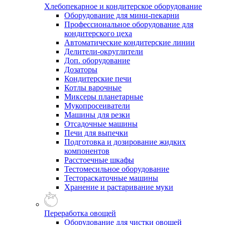
Хлебопекарное и кондитерское оборудование
Оборудование для мини-пекарни
Профессиональное оборудование для
кондитерского цеха
Автоматические кондитерские линии
Делители-округлители
Доп. оборудование
Дозаторы
Кондитерские печи
Котлы варочные
Миксеры планетарные
Мукопросеиватели
Машины для резки
Отсадочные машины
Печи для выпечки
Подготовка и дозирование жидких
компонентов
Расстоечные шкафы
Тестомесильное оборудование
Тестораскаточные машины
Хранение и растаривание муки
Переработка овощей
Оборудование для чистки овощей