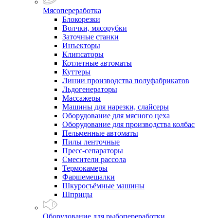
Мясопереработка
Блокорезки
Волчки, мясорубки
Заточные станки
Инъекторы
Клипсаторы
Котлетные автоматы
Куттеры
Линии производства полуфабрикатов
Льдогенераторы
Массажеры
Машины для нарезки, слайсеры
Оборудование для мясного цеха
Оборудование для производства колбас
Пельменные автоматы
Пилы ленточные
Пресс-сепараторы
Смесители рассола
Термокамеры
Фаршемешалки
Шкуросъёмные машины
Шприцы
Оборудование для рыбопереработки