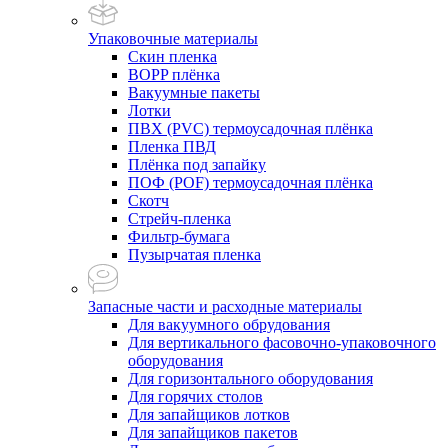
Упаковочные материалы
Скин пленка
BOPP плёнка
Вакуумные пакеты
Лотки
ПВХ (PVC) термоусадочная плёнка
Пленка ПВД
Плёнка под запайку
ПОФ (POF) термоусадочная плёнка
Скотч
Стрейч-пленка
Фильтр-бумага
Пузырчатая пленка
Запасные части и расходные материалы
Для вакуумного обрудования
Для вертикального фасовочно-упаковочного
оборудования
Для горизонтального оборудования
Для горячих столов
Для запайщиков лотков
Для запайщиков пакетов