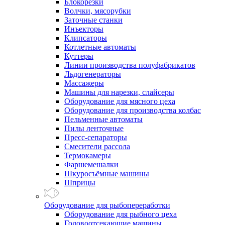
Блокорезки
Волчки, мясорубки
Заточные станки
Инъекторы
Клипсаторы
Котлетные автоматы
Куттеры
Линии производства полуфабрикатов
Льдогенераторы
Массажеры
Машины для нарезки, слайсеры
Оборудование для мясного цеха
Оборудование для производства колбас
Пельменные автоматы
Пилы ленточные
Пресс-сепараторы
Смесители рассола
Термокамеры
Фаршемешалки
Шкуросъёмные машины
Шприцы
Оборудование для рыбопереработки
Оборудование для рыбного цеха
Головоотсекающие машины