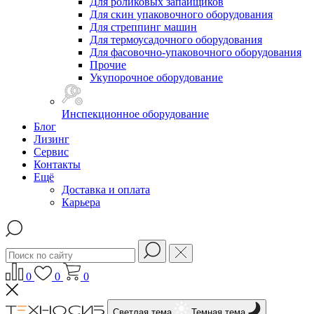
Для роликовых запайщиков
Для скин упаковочного оборудования
Для стреппинг машин
Для термоусадочного оборудования
Для фасовочно-упаковочного оборудования
Прочие
Укупорочное оборудование
Инспекционное оборудование
Блог
Лизинг
Сервис
Контакты
Ещё
Доставка и оплата
Карьера
0
0
0
Светлая тема
Темная тема