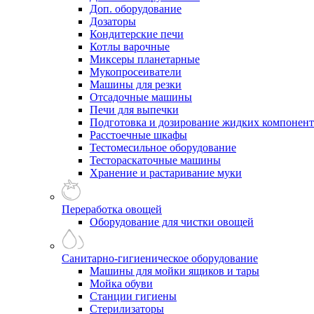
Доп. оборудование
Дозаторы
Кондитерские печи
Котлы варочные
Миксеры планетарные
Мукопросеиватели
Машины для резки
Отсадочные машины
Печи для выпечки
Подготовка и дозирование жидких компонен
Расстоечные шкафы
Тестомесильное оборудование
Тестораскаточные машины
Хранение и растаривание муки
Переработка овощей
Оборудование для чистки овощей
Санитарно-гигиеническое оборудование
Машины для мойки ящиков и тары
Мойка обуви
Станции гигиены
Стерилизаторы