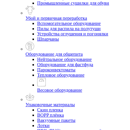
Промышленные сушилки для обуви
Убой и первичная переработка
Вспомогательное оборудование
Пилы для распила на полутуши
Устройства оглушения и погонялки
Шпарчаны
Оборудование для общепита
Нейтральное оборудование
Оборудование для фастфуда
Пароконвектоматы
Тепловое оборудование
Весовое оборудование
Упаковочные материалы
Скин пленка
BOPP плёнка
Вакуумные пакеты
Лотки