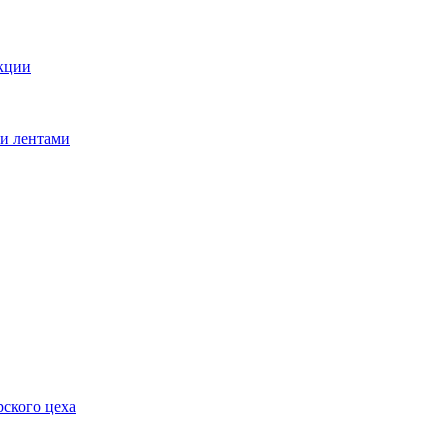
кции
ми лентами
ского цеха