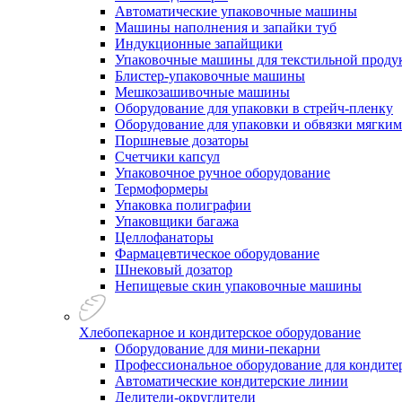
Автоматические упаковочные машины
Машины наполнения и запайки туб
Индукционные запайщики
Упаковочные машины для текстильной проду
Блистер-упаковочные машины
Мешкозашивочные машины
Оборудование для упаковки в стрейч-пленку
Оборудование для упаковки и обвязки мягки
Поршневые дозаторы
Счетчики капсул
Упаковочное ручное оборудование
Термоформеры
Упаковка полиграфии
Упаковщики багажа
Целлофанаторы
Фармацевтическое оборудование
Шнековый дозатор
Непищевые скин упаковочные машины
Хлебопекарное и кондитерское оборудование
Оборудование для мини-пекарни
Профессиональное оборудование для кондитер
Автоматические кондитерские линии
Делители-округлители