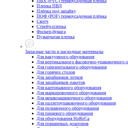
ПВХ (PVC) термоусадочная плёнка
Пленка ПВД
Плёнка под запайку
ПОФ (POF) термоусадочная плёнка
Скотч
Стрейч-пленка
Фильтр-бумага
Пузырчатая пленка
Запасные части и расходные материалы
Для вакуумного обрудования
Для вертикального фасовочно-упаковочного 
Для горизонтального оборудования
Для горячих столов
Для запайщиков лотков
Для запайщиков пакетов
Для картонажного оборудования
Для маркировочного оборудования
Для мешкозашивочного оборудования
Для паллетоупаковочного оборудования
Для пельменного оборудования
Для пищевого оборудования
Для оборудования HoReCa
Для поршневых дозаторов