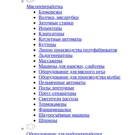
Мясопереработка
Блокорезки
Волчки, мясорубки
Заточные станки
Инъекторы
Клипсаторы
Котлетные автоматы
Куттеры
Линии производства полуфабрикатов
Льдогенераторы
Массажеры
Машины для нарезки, слайсеры
Оборудование для мясного цеха
Оборудование для производства колбас
Пельменные автоматы
Пилы ленточные
Пресс-сепараторы
Смесители рассола
Термокамеры
Фаршемешалки
Шкуросъёмные машины
Шприцы
Оборудование для рыбопереработки