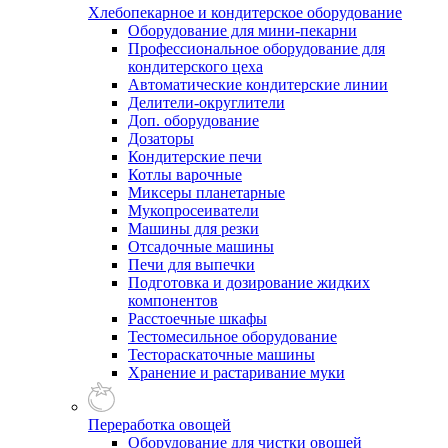
Хлебопекарное и кондитерское оборудование
Оборудование для мини-пекарни
Профессиональное оборудование для
кондитерского цеха
Автоматические кондитерские линии
Делители-округлители
Доп. оборудование
Дозаторы
Кондитерские печи
Котлы варочные
Миксеры планетарные
Мукопросеиватели
Машины для резки
Отсадочные машины
Печи для выпечки
Подготовка и дозирование жидких
компонентов
Расстоечные шкафы
Тестомесильное оборудование
Тестораскаточные машины
Хранение и растаривание муки
Переработка овощей
Оборудование для чистки овощей