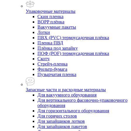
Упаковочные материалы
Скин пленка
BOPP плёнка
Вакуумные пакеты
Лотки
ПВХ (PVC) термоусадочная плёнка
Пленка ПВД
Плёнка под запайку
ПОФ (POF) термоусадочная плёнка
Скотч
Стрейч-пленка
Фильтр-бумага
Пузырчатая пленка
Запасные части и расходные материалы
Для вакуумного обрудования
Для вертикального фасовочно-упаковочного
оборудования
Для горизонтального оборудования
Для горячих столов
Для запайщиков лотков
Для запайщиков пакетов