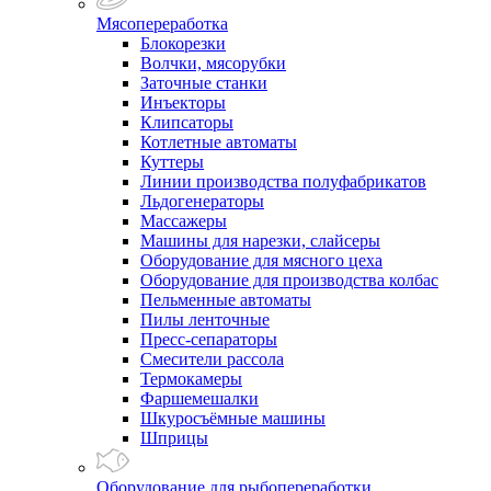
Мясопереработка
Блокорезки
Волчки, мясорубки
Заточные станки
Инъекторы
Клипсаторы
Котлетные автоматы
Куттеры
Линии производства полуфабрикатов
Льдогенераторы
Массажеры
Машины для нарезки, слайсеры
Оборудование для мясного цеха
Оборудование для производства колбас
Пельменные автоматы
Пилы ленточные
Пресс-сепараторы
Смесители рассола
Термокамеры
Фаршемешалки
Шкуросъёмные машины
Шприцы
Оборудование для рыбопереработки