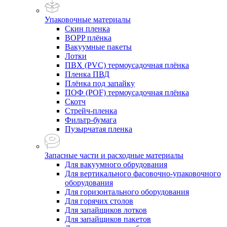
Упаковочные материалы
Скин пленка
BOPP плёнка
Вакуумные пакеты
Лотки
ПВХ (PVC) термоусадочная плёнка
Пленка ПВД
Плёнка под запайку
ПОФ (POF) термоусадочная плёнка
Скотч
Стрейч-пленка
Фильтр-бумага
Пузырчатая пленка
Запасные части и расходные материалы
Для вакуумного обрудования
Для вертикального фасовочно-упаковочного
оборудования
Для горизонтального оборудования
Для горячих столов
Для запайщиков лотков
Для запайщиков пакетов