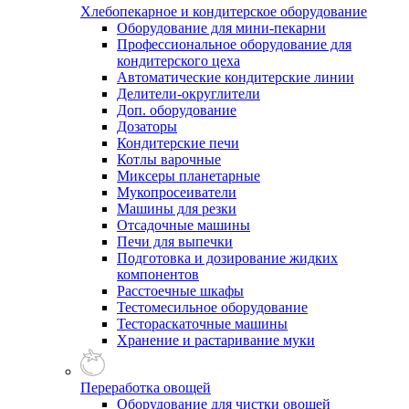
Хлебопекарное и кондитерское оборудование
Оборудование для мини-пекарни
Профессиональное оборудование для
кондитерского цеха
Автоматические кондитерские линии
Делители-округлители
Доп. оборудование
Дозаторы
Кондитерские печи
Котлы варочные
Миксеры планетарные
Мукопросеиватели
Машины для резки
Отсадочные машины
Печи для выпечки
Подготовка и дозирование жидких
компонентов
Расстоечные шкафы
Тестомесильное оборудование
Тестораскаточные машины
Хранение и растаривание муки
Переработка овощей
Оборудование для чистки овощей