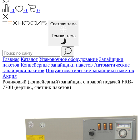
0
0
0
Светлая тема
Темная тема
Главная
Каталог
Упаковочное оборудование
Запайщики
пакетов
Конвейерные запайщики пакетов
Автоматические
запайщики пакетов
Полуавтоматические запайщики пакетов
Акция
Роликовый (конвейерный) запайщик с правой подачей FRB-
770II (вертик., счетчик пакетов)