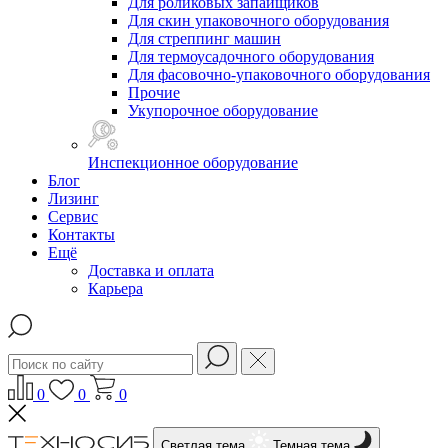
Для роликовых запайщиков
Для скин упаковочного оборудования
Для стреппинг машин
Для термоусадочного оборудования
Для фасовочно-упаковочного оборудования
Прочие
Укупорочное оборудование
Инспекционное оборудование
Блог
Лизинг
Сервис
Контакты
Ещё
Доставка и оплата
Карьера
0
0
0
Светлая тема
Темная тема