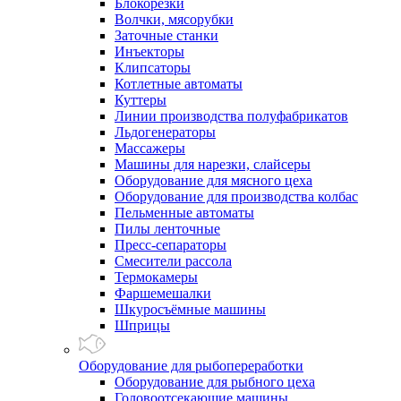
Блокорезки
Волчки, мясорубки
Заточные станки
Инъекторы
Клипсаторы
Котлетные автоматы
Куттеры
Линии производства полуфабрикатов
Льдогенераторы
Массажеры
Машины для нарезки, слайсеры
Оборудование для мясного цеха
Оборудование для производства колбас
Пельменные автоматы
Пилы ленточные
Пресс-сепараторы
Смесители рассола
Термокамеры
Фаршемешалки
Шкуросъёмные машины
Шприцы
Оборудование для рыбопереработки
Оборудование для рыбного цеха
Головоотсекающие машины