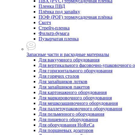
ПВХ (PVC) термоусадочная плёнка
Пленка ПВД
Плёнка под запайку
ПОФ (POF) термоусадочная плёнка
Скотч
Стрейч-пленка
Фильтр-бумага
Пузырчатая пленка
Запасные части и расходные материалы
Для вакуумного обрудования
Для вертикального фасовочно-упаковочного 
Для горизонтального оборудования
Для горячих столов
Для запайщиков лотков
Для запайщиков пакетов
Для картонажного оборудования
Для маркировочного оборудования
Для мешкозашивочного оборудования
Для паллетоупаковочного оборудования
Для пельменного оборудования
Для пищевого оборудования
Для оборудования HoReCa
Для поршневых дозаторов