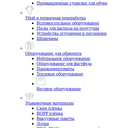
Промышленные сушилки для обуви
Убой и первичная переработка
Вспомогательное оборудование
Пилы для распила на полутуши
Устройства оглушения и погонялки
Шпарчаны
Оборудование для общепита
Нейтральное оборудование
Оборудование для фастфуда
Пароконвектоматы
Тепловое оборудование
Весовое оборудование
Упаковочные материалы
Скин пленка
BOPP плёнка
Вакуумные пакеты
Лотки