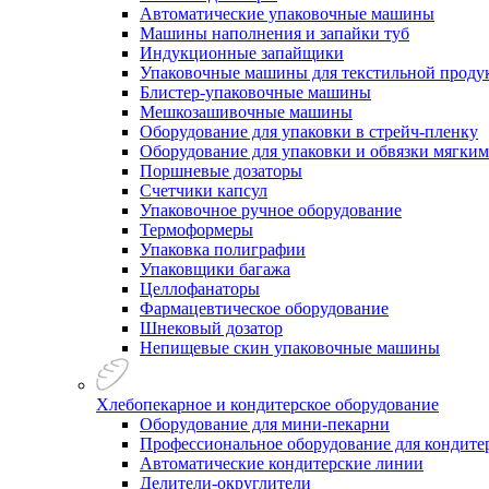
Автоматические упаковочные машины
Машины наполнения и запайки туб
Индукционные запайщики
Упаковочные машины для текстильной проду
Блистер-упаковочные машины
Мешкозашивочные машины
Оборудование для упаковки в стрейч-пленку
Оборудование для упаковки и обвязки мягки
Поршневые дозаторы
Счетчики капсул
Упаковочное ручное оборудование
Термоформеры
Упаковка полиграфии
Упаковщики багажа
Целлофанаторы
Фармацевтическое оборудование
Шнековый дозатор
Непищевые скин упаковочные машины
Хлебопекарное и кондитерское оборудование
Оборудование для мини-пекарни
Профессиональное оборудование для кондитер
Автоматические кондитерские линии
Делители-округлители