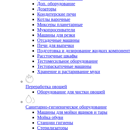
Доп. оборудование
Дозаторы
Кондитерские печи
Котлы варочные
Миксеры планетарные
Мукопросеиватели
Машины для резки
Отсадочные машины
Печи для выпечки
Подготовка и дозирование жидких компонен
Расстоечные шкафы
Тестомесильное оборудование
Тестораскаточные машины
Хранение и растаривание муки
Переработка овощей
Оборудование для чистки овощей
Санитарно-гигиеническое оборудование
Машины для мойки ящиков и тары
Мойка обуви
Станции гигиены
Стерилизаторы