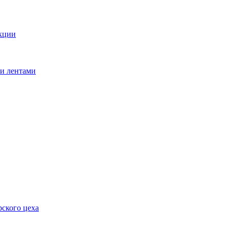
кции
ми лентами
ского цеха