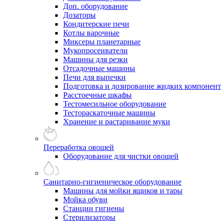
Доп. оборудование
Дозаторы
Кондитерские печи
Котлы варочные
Миксеры планетарные
Мукопросеиватели
Машины для резки
Отсадочные машины
Печи для выпечки
Подготовка и дозирование жидких компонен
Расстоечные шкафы
Тестомесильное оборудование
Тестораскаточные машины
Хранение и растаривание муки
Переработка овощей
Оборудование для чистки овощей
Санитарно-гигиеническое оборудование
Машины для мойки ящиков и тары
Мойка обуви
Станции гигиены
Стерилизаторы