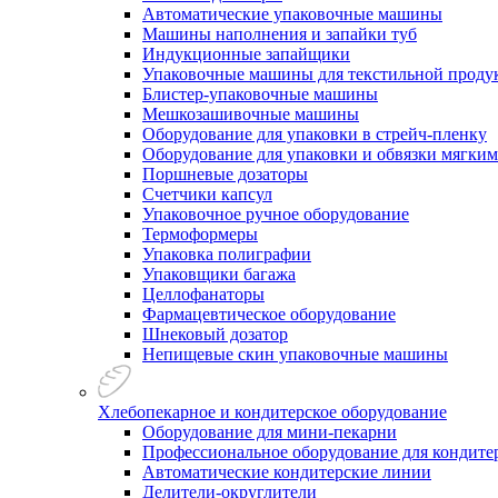
Автоматические упаковочные машины
Машины наполнения и запайки туб
Индукционные запайщики
Упаковочные машины для текстильной проду
Блистер-упаковочные машины
Мешкозашивочные машины
Оборудование для упаковки в стрейч-пленку
Оборудование для упаковки и обвязки мягки
Поршневые дозаторы
Счетчики капсул
Упаковочное ручное оборудование
Термоформеры
Упаковка полиграфии
Упаковщики багажа
Целлофанаторы
Фармацевтическое оборудование
Шнековый дозатор
Непищевые скин упаковочные машины
Хлебопекарное и кондитерское оборудование
Оборудование для мини-пекарни
Профессиональное оборудование для кондитер
Автоматические кондитерские линии
Делители-округлители