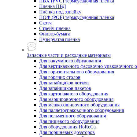
ПВХ (PVC) термоусадочная плёнка
Пленка ПВД
Плёнка под запайку
ПОФ (POF) термоусадочная плёнка
Скотч
Стрейч-пленка
Фильтр-бумага
Пузырчатая пленка
Запасные части и расходные материалы
Для вакуумного обрудования
Для вертикального фасовочно-упаковочного 
Для горизонтального оборудования
Для горячих столов
Для запайщиков лотков
Для запайщиков пакетов
Для картонажного оборудования
Для маркировочного оборудования
Для мешкозашивочного оборудования
Для паллетоупаковочного оборудования
Для пельменного оборудования
Для пищевого оборудования
Для оборудования HoReCa
Для поршневых дозаторов