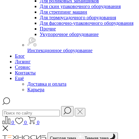
Для роликовых запайщиков
Для скин упаковочного оборудования
Для стреппинг машин
Для термоусадочного оборудования
Для фасовочно-упаковочного оборудования
Прочие
Укупорочное оборудование
Инспекционное оборудование
Блог
Лизинг
Сервис
Контакты
Ещё
Доставка и оплата
Карьера
0
0
0
Светлая тема
Темная тема