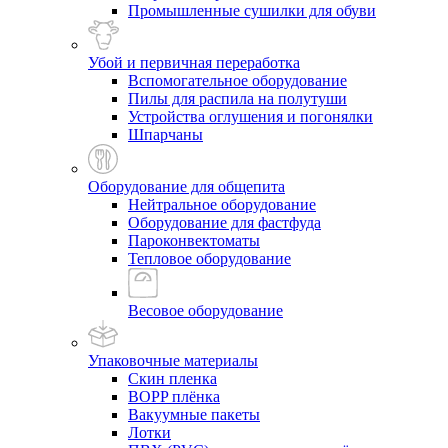
Промышленные сушилки для обуви
Убой и первичная переработка
Вспомогательное оборудование
Пилы для распила на полутуши
Устройства оглушения и погонялки
Шпарчаны
Оборудование для общепита
Нейтральное оборудование
Оборудование для фастфуда
Пароконвектоматы
Тепловое оборудование
Весовое оборудование
Упаковочные материалы
Скин пленка
BOPP плёнка
Вакуумные пакеты
Лотки