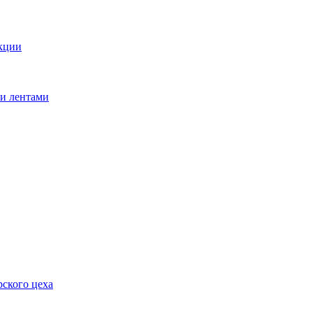
кции
ми лентами
ского цеха