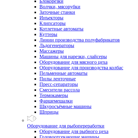
Блокорезки
Волчки, мясорубки
Заточные станки
Инъекторы
Клипсаторы
Котлетные автоматы
Куттеры
Линии производства полуфабрикатов
Льдогенераторы
Массажеры
Машины для нарезки, слайсеры
Оборудование для мясного цеха
Оборудование для производства колбас
Пельменные автоматы
Пилы ленточные
Пресс-сепараторы
Смесители рассола
Термокамеры
Фаршемешалки
Шкуросъёмные машины
Шприцы
Оборудование для рыбопереработки
Оборудование для рыбного цеха
Головоотсекающие машины