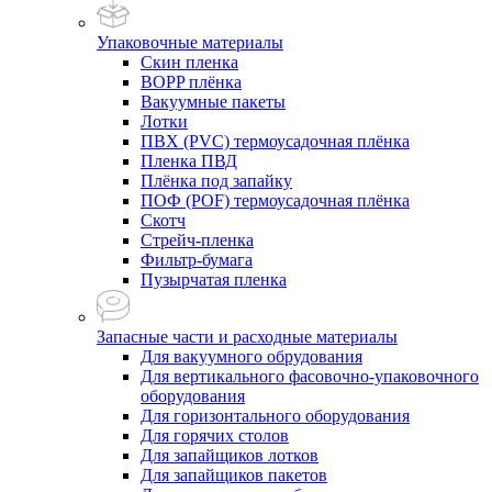
Упаковочные материалы
Скин пленка
BOPP плёнка
Вакуумные пакеты
Лотки
ПВХ (PVC) термоусадочная плёнка
Пленка ПВД
Плёнка под запайку
ПОФ (POF) термоусадочная плёнка
Скотч
Стрейч-пленка
Фильтр-бумага
Пузырчатая пленка
Запасные части и расходные материалы
Для вакуумного обрудования
Для вертикального фасовочно-упаковочного
оборудования
Для горизонтального оборудования
Для горячих столов
Для запайщиков лотков
Для запайщиков пакетов