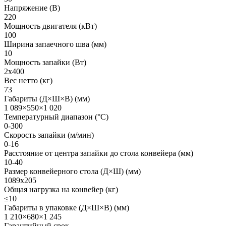
Напряжение (В)
220
Мощность двигателя (кВт)
100
Ширина запаечного шва (мм)
10
Мощность запайки (Вт)
2х400
Вес нетто (кг)
73
Габариты (Д×Ш×В) (мм)
1 089×550×1 020
Температурный диапазон (°С)
0-300
Скорость запайки (м/мин)
0-16
Расстояние от центра запайки до стола конвейера (мм)
10-40
Размер конвейерного стола (Д×Ш) (мм)
1089х205
Общая нагрузка на конвейер (кг)
≤10
Габариты в упаковке (Д×Ш×В) (мм)
1 210×680×1 245
Гарантийный срок