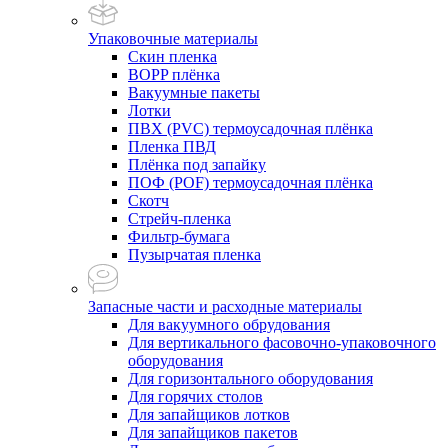
Упаковочные материалы
Скин пленка
BOPP плёнка
Вакуумные пакеты
Лотки
ПВХ (PVC) термоусадочная плёнка
Пленка ПВД
Плёнка под запайку
ПОФ (POF) термоусадочная плёнка
Скотч
Стрейч-пленка
Фильтр-бумага
Пузырчатая пленка
Запасные части и расходные материалы
Для вакуумного обрудования
Для вертикального фасовочно-упаковочного
оборудования
Для горизонтального оборудования
Для горячих столов
Для запайщиков лотков
Для запайщиков пакетов