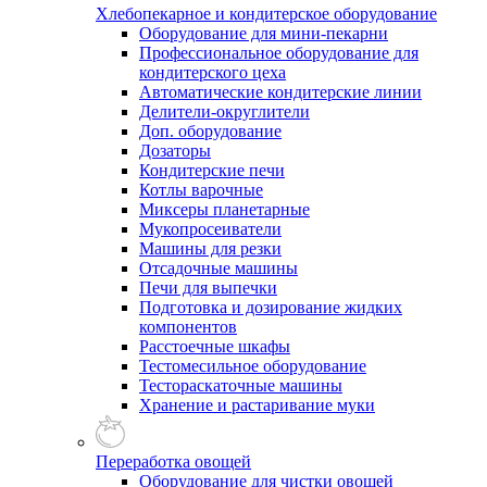
Хлебопекарное и кондитерское оборудование
Оборудование для мини-пекарни
Профессиональное оборудование для
кондитерского цеха
Автоматические кондитерские линии
Делители-округлители
Доп. оборудование
Дозаторы
Кондитерские печи
Котлы варочные
Миксеры планетарные
Мукопросеиватели
Машины для резки
Отсадочные машины
Печи для выпечки
Подготовка и дозирование жидких
компонентов
Расстоечные шкафы
Тестомесильное оборудование
Тестораскаточные машины
Хранение и растаривание муки
Переработка овощей
Оборудование для чистки овощей