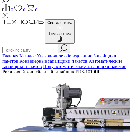
0
0
0
Светлая тема
Темная тема
Главная
Каталог
Упаковочное оборудование
Запайщики
пакетов
Конвейерные запайщики пакетов
Автоматические
запайщики пакетов
Полуавтоматические запайщики пакетов
Роликовый конвейерный запайщик FRS-1010III