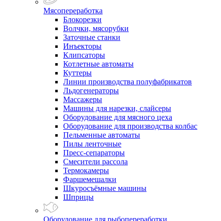
Мясопереработка
Блокорезки
Волчки, мясорубки
Заточные станки
Инъекторы
Клипсаторы
Котлетные автоматы
Куттеры
Линии производства полуфабрикатов
Льдогенераторы
Массажеры
Машины для нарезки, слайсеры
Оборудование для мясного цеха
Оборудование для производства колбас
Пельменные автоматы
Пилы ленточные
Пресс-сепараторы
Смесители рассола
Термокамеры
Фаршемешалки
Шкуросъёмные машины
Шприцы
Оборудование для рыбопереработки