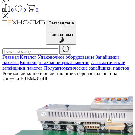
0
0
0
Светлая тема
Темная тема
Главная
Каталог
Упаковочное оборудование
Запайщики
пакетов
Конвейерные запайщики пакетов
Автоматические
запайщики пакетов
Полуавтоматические запайщики пакетов
Роликовый конвейерный запайщик горизонтальный на
консоли FRBM-810III