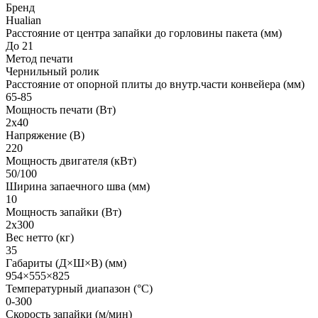
Бренд
Hualian
Расстояние от центра запайки до горловины пакета (мм)
До 21
Метод печати
Чернильный ролик
Расстояние от опорной плиты до внутр.части конвейера (мм)
65-85
Мощность печати (Вт)
2х40
Напряжение (В)
220
Мощность двигателя (кВт)
50/100
Ширина запаечного шва (мм)
10
Мощность запайки (Вт)
2х300
Вес нетто (кг)
35
Габариты (Д×Ш×В) (мм)
954×555×825
Температурный диапазон (°С)
0-300
Скорость запайки (м/мин)