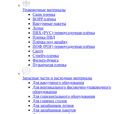
Упаковочные материалы
Скин пленка
BOPP плёнка
Вакуумные пакеты
Лотки
ПВХ (PVC) термоусадочная плёнка
Пленка ПВД
Плёнка под запайку
ПОФ (POF) термоусадочная плёнка
Скотч
Стрейч-пленка
Фильтр-бумага
Пузырчатая пленка
Запасные части и расходные материалы
Для вакуумного обрудования
Для вертикального фасовочно-упаковочного
оборудования
Для горизонтального оборудования
Для горячих столов
Для запайщиков лотков
Для запайщиков пакетов