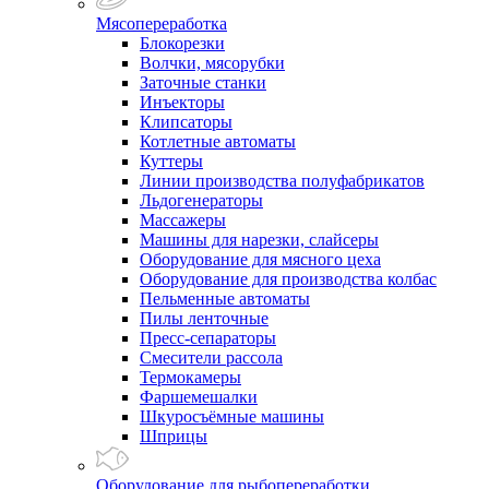
Мясопереработка
Блокорезки
Волчки, мясорубки
Заточные станки
Инъекторы
Клипсаторы
Котлетные автоматы
Куттеры
Линии производства полуфабрикатов
Льдогенераторы
Массажеры
Машины для нарезки, слайсеры
Оборудование для мясного цеха
Оборудование для производства колбас
Пельменные автоматы
Пилы ленточные
Пресс-сепараторы
Смесители рассола
Термокамеры
Фаршемешалки
Шкуросъёмные машины
Шприцы
Оборудование для рыбопереработки