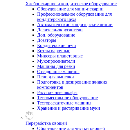
Хлебопекарное и кондитерское оборудование
Оборудование для мини-пекарни
Профессиональное оборудование для
кондитерского цеха
Автоматические кондитерские линии
Делители-округлители
Доп. оборудование
Дозаторы
Кондитерские печи
Котлы варочные
Миксеры планетарные
Мукопросеиватели
Машины для резки
Отсадочные машины
Печи для выпечки
Подготовка и дозирование жидких
компонентов
Расстоечные шкафы
Тестомесильное оборудование
Тестораскаточные машины
Хранение и растаривание муки
Переработка овощей
Оборудование для чистки овощей