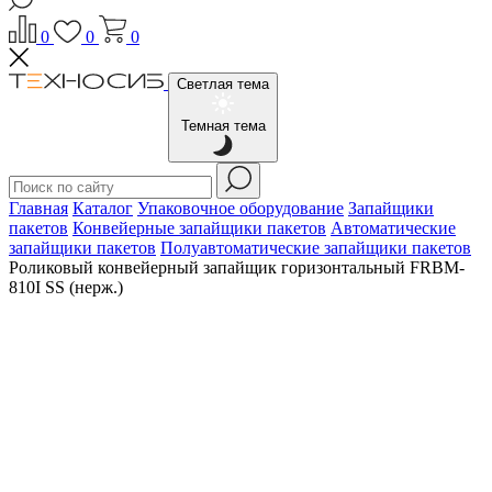
0
0
0
Светлая тема
Темная тема
Главная
Каталог
Упаковочное оборудование
Запайщики
пакетов
Конвейерные запайщики пакетов
Автоматические
запайщики пакетов
Полуавтоматические запайщики пакетов
Роликовый конвейерный запайщик горизонтальный FRBM-
810I SS (нерж.)