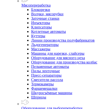
Мясопереработка
Блокорезки
Волчки, мясорубки
Заточные станки
Инъекторы
Клипсаторы
Котлетные автоматы
Куттеры
Линии производства полуфабрикатов
Льдогенераторы
Массажеры
Машины для нарезки, слайсеры
Оборудование для мясного цеха
Оборудование для производства колбас
Пельменные автоматы
Пилы ленточные
Пресс-сепараторы
Смесители рассола
Термокамеры
Фаршемешалки
Шкуросъёмные машины
Шприцы
Оборудование для рыбопереработки