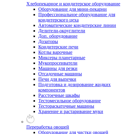
Хлебопекарное и кондитерское оборудование
Оборудование для мини-пекарни
Профессиональное оборудование для
кондитерского цеха
Автоматические кондитерские линии
Делители-округлители
Доп. оборудование
Дозаторы
Кондитерские печи
Котлы варочные
Миксеры планетарные
Мукопросеиватели
Машины для резки
Отсадочные машины
Печи для выпечки
Подготовка и дозирование жидких
компонентов
Расстоечные шкафы
Тестомесильное оборудование
Тестораскаточные машины
Хранение и растаривание муки
Переработка овощей
Оборудование для чистки овощей