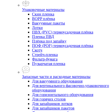
Упаковочные материалы
Скин пленка
BOPP плёнка
Вакуумные пакеты
Лотки
ПВХ (PVC) термоусадочная плёнка
Пленка ПВД
Плёнка под запайку
ПОФ (POF) термоусадочная плёнка
Скотч
Стрейч-пленка
Фильтр-бумага
Пузырчатая пленка
Запасные части и расходные материалы
Для вакуумного обрудования
Для вертикального фасовочно-упаковочного
оборудования
Для горизонтального оборудования
Для горячих столов
Для запайщиков лотков
Для запайщиков пакетов