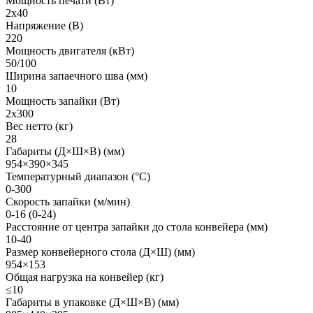
Мощность печати (Вт)
2х40
Напряжение (В)
220
Мощность двигателя (кВт)
50/100
Ширина запаечного шва (мм)
10
Мощность запайки (Вт)
2х300
Вес нетто (кг)
28
Габариты (Д×Ш×В) (мм)
954×390×345
Температурный диапазон (°С)
0-300
Скорость запайки (м/мин)
0-16 (0-24)
Расстояние от центра запайки до стола конвейера (мм)
10-40
Размер конвейерного стола (Д×Ш) (мм)
954×153
Общая нагрузка на конвейер (кг)
≤10
Габариты в упаковке (Д×Ш×В) (мм)