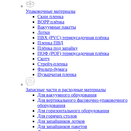
Упаковочные материалы
Скин пленка
BOPP плёнка
Вакуумные пакеты
Лотки
ПВХ (PVC) термоусадочная плёнка
Пленка ПВД
Плёнка под запайку
ПОФ (POF) термоусадочная плёнка
Скотч
Стрейч-пленка
Фильтр-бумага
Пузырчатая пленка
Запасные части и расходные материалы
Для вакуумного обрудования
Для вертикального фасовочно-упаковочного
оборудования
Для горизонтального оборудования
Для горячих столов
Для запайщиков лотков
Для запайщиков пакетов