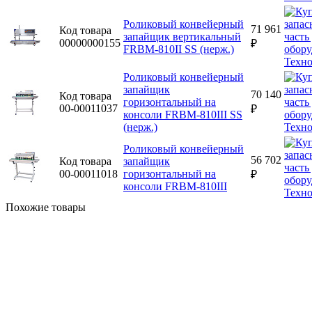
Роликовый конвейерный
71 961
Код товара
запайщик вертикальный
00000000155
₽
FRBM-810II SS (нерж.)
Роликовый конвейерный
запайщик
70 140
Код товара
горизонтальный на
00-00011037
₽
консоли FRBM-810III SS
(нерж.)
Роликовый конвейерный
56 702
Код товара
запайщик
00-00011018
горизонтальный на
₽
консоли FRBM-810III
Похожие товары