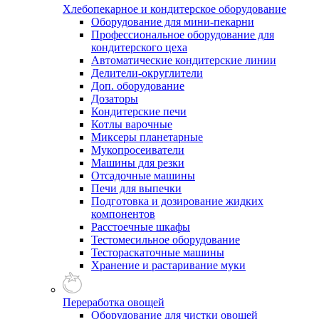
Хлебопекарное и кондитерское оборудование
Оборудование для мини-пекарни
Профессиональное оборудование для
кондитерского цеха
Автоматические кондитерские линии
Делители-округлители
Доп. оборудование
Дозаторы
Кондитерские печи
Котлы варочные
Миксеры планетарные
Мукопросеиватели
Машины для резки
Отсадочные машины
Печи для выпечки
Подготовка и дозирование жидких
компонентов
Расстоечные шкафы
Тестомесильное оборудование
Тестораскаточные машины
Хранение и растаривание муки
Переработка овощей
Оборудование для чистки овощей