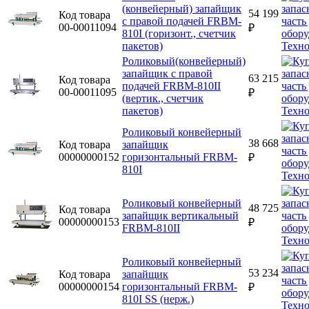
(конвейерный) запайщик
54 199
Код товара
с правой подачей FRBM-
00-00011094
₽
810I (горизонт., счетчик
пакетов)
Роликовый(конвейерный)
запайщик с правой
63 215
Код товара
подачей FRBM-810II
00-00011095
₽
(вертик., счетчик
пакетов)
Роликовый конвейерный
38 668
Код товара
запайщик
00000000152
горизонтальный FRBM-
₽
810I
Роликовый конвейерный
48 725
Код товара
запайщик вертикальный
00000000153
₽
FRBM-810II
Роликовый конвейерный
53 234
Код товара
запайщик
00000000154
горизонтальный FRBM-
₽
810I SS (нерж.)