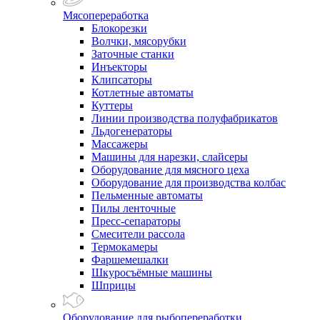
Мясопереработка
Блокорезки
Волчки, мясорубки
Заточные станки
Инъекторы
Клипсаторы
Котлетные автоматы
Куттеры
Линии производства полуфабрикатов
Льдогенераторы
Массажеры
Машины для нарезки, слайсеры
Оборудование для мясного цеха
Оборудование для производства колбас
Пельменные автоматы
Пилы ленточные
Пресс-сепараторы
Смесители рассола
Термокамеры
Фаршемешалки
Шкуросъёмные машины
Шприцы
Оборудование для рыбопереработки