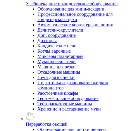
Хлебопекарное и кондитерское оборудование
Оборудование для мини-пекарни
Профессиональное оборудование для
кондитерского цеха
Автоматические кондитерские линии
Делители-округлители
Доп. оборудование
Дозаторы
Кондитерские печи
Котлы варочные
Миксеры планетарные
Мукопросеиватели
Машины для резки
Отсадочные машины
Печи для выпечки
Подготовка и дозирование жидких
компонентов
Расстоечные шкафы
Тестомесильное оборудование
Тестораскаточные машины
Хранение и растаривание муки
Переработка овощей
Оборудование для чистки овощей