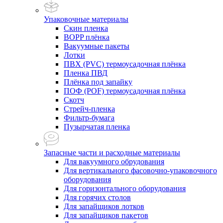
Упаковочные материалы
Скин пленка
BOPP плёнка
Вакуумные пакеты
Лотки
ПВХ (PVC) термоусадочная плёнка
Пленка ПВД
Плёнка под запайку
ПОФ (POF) термоусадочная плёнка
Скотч
Стрейч-пленка
Фильтр-бумага
Пузырчатая пленка
Запасные части и расходные материалы
Для вакуумного обрудования
Для вертикального фасовочно-упаковочного
оборудования
Для горизонтального оборудования
Для горячих столов
Для запайщиков лотков
Для запайщиков пакетов