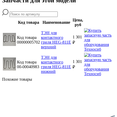
Запчасти для этой модели
Цена,
Код товара
Наименование
руб
ТЭН для
1 301
Код товара
контактного
00000005702
гриля HEG-811E
₽
верхний
ТЭН для
1 301
Код товара
контактного
00-00040983
гриля HEG-811E
₽
нижний
Похожие товары