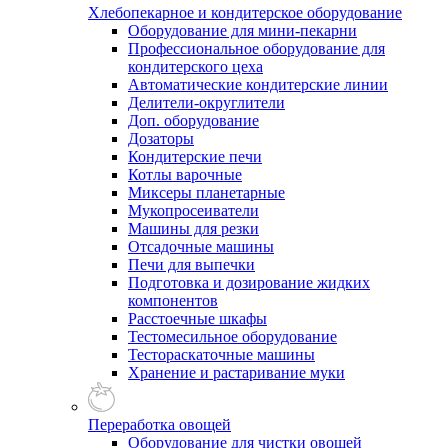
Хлебопекарное и кондитерское оборудование
Оборудование для мини-пекарни
Профессиональное оборудование для
кондитерского цеха
Автоматические кондитерские линии
Делители-округлители
Доп. оборудование
Дозаторы
Кондитерские печи
Котлы варочные
Миксеры планетарные
Мукопросеиватели
Машины для резки
Отсадочные машины
Печи для выпечки
Подготовка и дозирование жидких
компонентов
Расстоечные шкафы
Тестомесильное оборудование
Тестораскаточные машины
Хранение и растаривание муки
Переработка овощей
Оборудование для чистки овощей