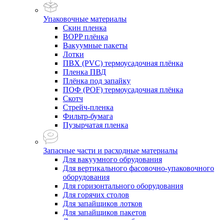
Упаковочные материалы
Скин пленка
BOPP плёнка
Вакуумные пакеты
Лотки
ПВХ (PVC) термоусадочная плёнка
Пленка ПВД
Плёнка под запайку
ПОФ (POF) термоусадочная плёнка
Скотч
Стрейч-пленка
Фильтр-бумага
Пузырчатая пленка
Запасные части и расходные материалы
Для вакуумного обрудования
Для вертикального фасовочно-упаковочного
оборудования
Для горизонтального оборудования
Для горячих столов
Для запайщиков лотков
Для запайщиков пакетов