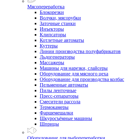
Мясопереработка
Блокорезки
Волчки, мясорубки
Заточные станки
Инъекторы
Клипсаторы
Котлетные автоматы
Куттеры
Линии производства полуфабрикатов
Льдогенераторы
Массажеры
Машины для нарезки, слайсеры
Оборудование для мясного цеха
Оборудование для производства колбас
Пельменные автоматы
Пилы ленточные
Пресс-сепараторы
Смесители рассола
Термокамеры
Фаршемешалки
Шкуросъёмные машины
Шприцы
Оборудование для рыбопереработки