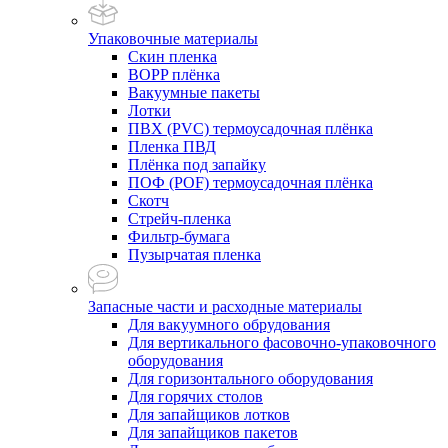
Упаковочные материалы
Скин пленка
BOPP плёнка
Вакуумные пакеты
Лотки
ПВХ (PVC) термоусадочная плёнка
Пленка ПВД
Плёнка под запайку
ПОФ (POF) термоусадочная плёнка
Скотч
Стрейч-пленка
Фильтр-бумага
Пузырчатая пленка
Запасные части и расходные материалы
Для вакуумного обрудования
Для вертикального фасовочно-упаковочного
оборудования
Для горизонтального оборудования
Для горячих столов
Для запайщиков лотков
Для запайщиков пакетов