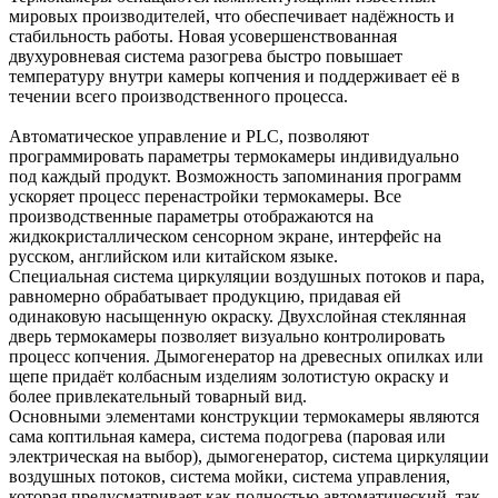
мировых производителей, что обеспечивает надёжность и
стабильность работы. Новая усовершенствованная
двухуровневая система разогрева быстро повышает
температуру внутри камеры копчения и поддерживает её в
течении всего производственного процесса.
Автоматическое управление и PLC, позволяют
программировать параметры термокамеры индивидуально
под каждый продукт. Возможность запоминания программ
ускоряет процесс перенастройки термокамеры. Все
производственные параметры отображаются на
жидкокристаллическом сенсорном экране, интерфейс на
русском, английском или китайском языке.
Специальная система циркуляции воздушных потоков и пара,
равномерно обрабатывает продукцию, придавая ей
одинаковую насыщенную окраску. Двухслойная стеклянная
дверь термокамеры позволяет визуально контролировать
процесс копчения. Дымогенератор на древесных опилках или
щепе придаёт колбасным изделиям золотистую окраску и
более привлекательный товарный вид.
Основными элементами конструкции термокамеры являются
сама коптильная камера, система подогрева (паровая или
электрическая на выбор), дымогенератор, система циркуляции
воздушных потоков, система мойки, система управления,
которая предусматривает как полностью автоматический, так