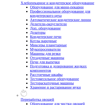
Хлебопекарное и кондитерское оборудование
Оборудование для мини-пекарни
Профессиональное оборудование для
кондитерского цеха
Автоматические кондитерские линии
Делители-округлители
Доп. оборудование
Дозаторы
Кондитерские печи
Котлы варочные
Миксеры планетарные
Мукопросеиватели
Машины для резки
Отсадочные машины
Печи для выпечки
Подготовка и дозирование жидких
компонентов
Расстоечные шкафы
Тестомесильное оборудование
Тестораскаточные машины
Хранение и растаривание муки
Переработка овощей
Оборудование для чистки овощей