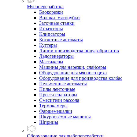
Мясопереработка
Блокорезки
Волчки, мясорубки
Заточные станки
Инъекторы
Клипсаторы
Котлетные автоматы
Куттеры
Линии производства полуфабрикатов
Льдогенераторы
Массажеры
Машины для нарезки, слайсеры
Оборудование для мясного цеха
Оборудование для производства колбас
Пельменные автоматы
Пилы ленточные
Пресс-сепараторы
Смесители рассола
Термокамеры
Фаршемешалки
Шкуросъёмные машины
Шприцы
Оборудование для рыбопереработки