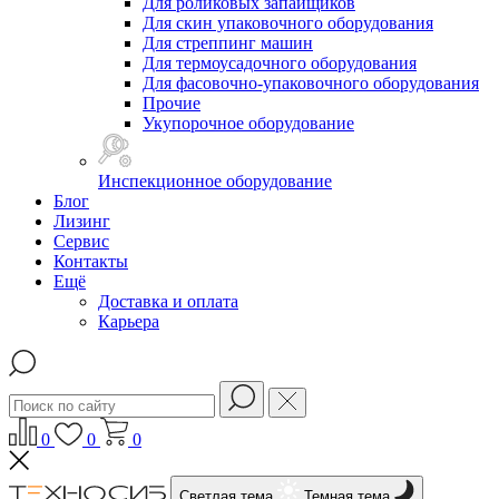
Для роликовых запайщиков
Для скин упаковочного оборудования
Для стреппинг машин
Для термоусадочного оборудования
Для фасовочно-упаковочного оборудования
Прочие
Укупорочное оборудование
Инспекционное оборудование
Блог
Лизинг
Сервис
Контакты
Ещё
Доставка и оплата
Карьера
0
0
0
Светлая тема
Темная тема