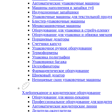
Автоматические упаковочные машины
Машины наполнения и запайки туб
Индукционные запайщики
Упаковочные машины для текстильной проду
Блистер-упаковочные машины
Мешкозашивочные машины
Оборудование для упаковки в стрейч-пленку
Оборудование для упаковки и обвязки мягки
Поршневые дозаторы
Счетчики капсул
Упаковочное ручное оборудование
Термоформеры
Упаковка полиграфии
Упаковщики багажа
Целлофанаторы
Фармацевтическое оборудование
Шнековый дозатор
Непищевые скин упаковочные машины
Хлебопекарное и кондитерское оборудование
Оборудование для мини-пекарни
Профессиональное оборудование для кондитер
Автоматические кондитерские линии
Делители-округлители