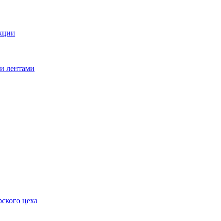
кции
ми лентами
ского цеха