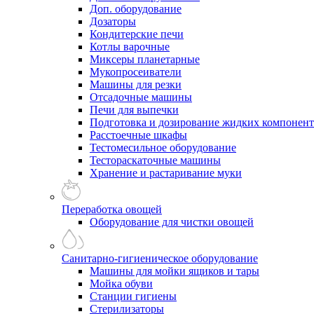
Доп. оборудование
Дозаторы
Кондитерские печи
Котлы варочные
Миксеры планетарные
Мукопросеиватели
Машины для резки
Отсадочные машины
Печи для выпечки
Подготовка и дозирование жидких компонен
Расстоечные шкафы
Тестомесильное оборудование
Тестораскаточные машины
Хранение и растаривание муки
Переработка овощей
Оборудование для чистки овощей
Санитарно-гигиеническое оборудование
Машины для мойки ящиков и тары
Мойка обуви
Станции гигиены
Стерилизаторы