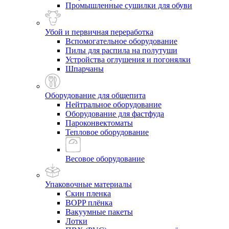
Промышленные сушилки для обуви
Убой и первичная переработка
Вспомогательное оборудование
Пилы для распила на полутуши
Устройства оглушения и погонялки
Шпарчаны
Оборудование для общепита
Нейтральное оборудование
Оборудование для фастфуда
Пароконвектоматы
Тепловое оборудование
Весовое оборудование
Упаковочные материалы
Скин пленка
BOPP плёнка
Вакуумные пакеты
Лотки