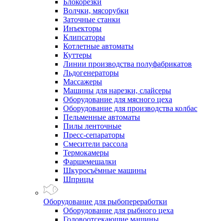
Блокорезки
Волчки, мясорубки
Заточные станки
Инъекторы
Клипсаторы
Котлетные автоматы
Куттеры
Линии производства полуфабрикатов
Льдогенераторы
Массажеры
Машины для нарезки, слайсеры
Оборудование для мясного цеха
Оборудование для производства колбас
Пельменные автоматы
Пилы ленточные
Пресс-сепараторы
Смесители рассола
Термокамеры
Фаршемешалки
Шкуросъёмные машины
Шприцы
Оборудование для рыбопереработки
Оборудование для рыбного цеха
Головоотсекающие машины