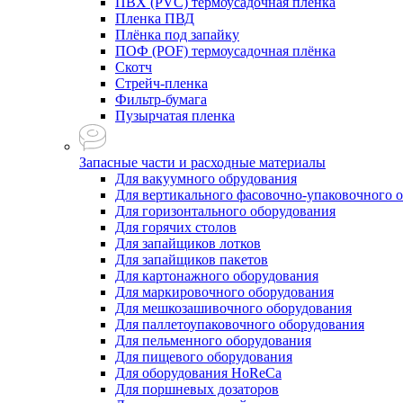
ПВХ (PVC) термоусадочная плёнка
Пленка ПВД
Плёнка под запайку
ПОФ (POF) термоусадочная плёнка
Скотч
Стрейч-пленка
Фильтр-бумага
Пузырчатая пленка
Запасные части и расходные материалы
Для вакуумного обрудования
Для вертикального фасовочно-упаковочного 
Для горизонтального оборудования
Для горячих столов
Для запайщиков лотков
Для запайщиков пакетов
Для картонажного оборудования
Для маркировочного оборудования
Для мешкозашивочного оборудования
Для паллетоупаковочного оборудования
Для пельменного оборудования
Для пищевого оборудования
Для оборудования HoReCa
Для поршневых дозаторов