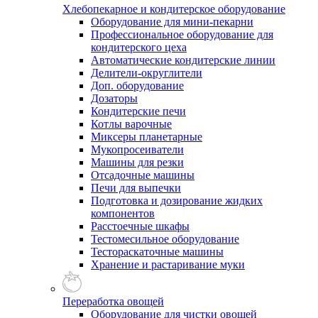
Хлебопекарное и кондитерское оборудование
Оборудование для мини-пекарни
Профессиональное оборудование для
кондитерского цеха
Автоматические кондитерские линии
Делители-округлители
Доп. оборудование
Дозаторы
Кондитерские печи
Котлы варочные
Миксеры планетарные
Мукопросеиватели
Машины для резки
Отсадочные машины
Печи для выпечки
Подготовка и дозирование жидких
компонентов
Расстоечные шкафы
Тестомесильное оборудование
Тестораскаточные машины
Хранение и растаривание муки
Переработка овощей
Оборудование для чистки овощей