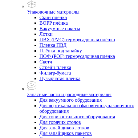
Упаковочные материалы
Скин пленка
BOPP плёнка
Вакуумные пакеты
Лотки
ПВХ (PVC) термоусадочная плёнка
Пленка ПВД
Плёнка под запайку
ПОФ (POF) термоусадочная плёнка
Скотч
Стрейч-пленка
Фильтр-бумага
Пузырчатая пленка
Запасные части и расходные материалы
Для вакуумного обрудования
Для вертикального фасовочно-упаковочного
оборудования
Для горизонтального оборудования
Для горячих столов
Для запайщиков лотков
Для запайщиков пакетов