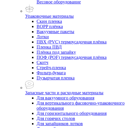
Весовое оборудование
Упаковочные материалы
Скин пленка
BOPP плёнка
Вакуумные пакеты
Лотки
ПВХ (PVC) термоусадочная плёнка
Пленка ПВД
Плёнка под запайку
ПОФ (POF) термоусадочная плёнка
Скотч
Стрейч-пленка
Фильтр-бумага
Пузырчатая пленка
Запасные части и расходные материалы
Для вакуумного обрудования
Для вертикального фасовочно-упаковочного
оборудования
Для горизонтального оборудования
Для горячих столов
Для запайщиков лотков