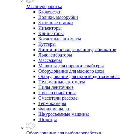
Мясопереработка
Блокорезки
Волчки, мясорубки
Заточные станки
Инъекторы
Клипсаторы
Котлетные автоматы
Куттеры
Линии производства полуфабрикатов
Льдогенераторы
Массажеры
Машины для нарезки, слайсеры
Оборудование для мясного цеха
Оборудование для производства колбас
Пельменные автоматы
Пилы ленточные
Пресс-сепараторы
Смесители рассола
Термокамеры
Фаршемешалки
Шкуросъёмные машины
Шприцы
Оборудование для рыбопереработки