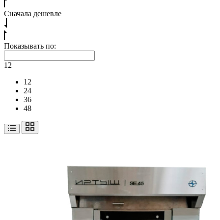
Сначала дешевле
Показывать по:
12
12
24
36
48