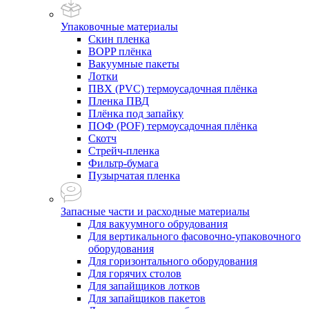
Упаковочные материалы
Скин пленка
BOPP плёнка
Вакуумные пакеты
Лотки
ПВХ (PVC) термоусадочная плёнка
Пленка ПВД
Плёнка под запайку
ПОФ (POF) термоусадочная плёнка
Скотч
Стрейч-пленка
Фильтр-бумага
Пузырчатая пленка
Запасные части и расходные материалы
Для вакуумного обрудования
Для вертикального фасовочно-упаковочного
оборудования
Для горизонтального оборудования
Для горячих столов
Для запайщиков лотков
Для запайщиков пакетов