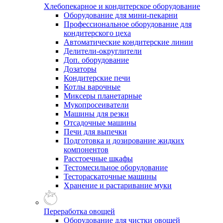
Хлебопекарное и кондитерское оборудование
Оборудование для мини-пекарни
Профессиональное оборудование для
кондитерского цеха
Автоматические кондитерские линии
Делители-округлители
Доп. оборудование
Дозаторы
Кондитерские печи
Котлы варочные
Миксеры планетарные
Мукопросеиватели
Машины для резки
Отсадочные машины
Печи для выпечки
Подготовка и дозирование жидких
компонентов
Расстоечные шкафы
Тестомесильное оборудование
Тестораскаточные машины
Хранение и растаривание муки
Переработка овощей
Оборудование для чистки овощей