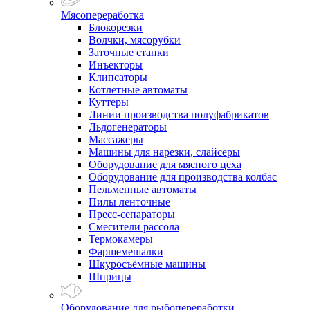
Мясопереработка
Блокорезки
Волчки, мясорубки
Заточные станки
Инъекторы
Клипсаторы
Котлетные автоматы
Куттеры
Линии производства полуфабрикатов
Льдогенераторы
Массажеры
Машины для нарезки, слайсеры
Оборудование для мясного цеха
Оборудование для производства колбас
Пельменные автоматы
Пилы ленточные
Пресс-сепараторы
Смесители рассола
Термокамеры
Фаршемешалки
Шкуросъёмные машины
Шприцы
Оборудование для рыбопереработки