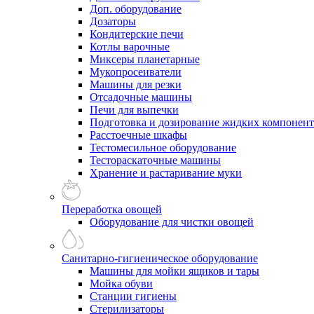
Доп. оборудование
Дозаторы
Кондитерские печи
Котлы варочные
Миксеры планетарные
Мукопросеиватели
Машины для резки
Отсадочные машины
Печи для выпечки
Подготовка и дозирование жидких компонен
Расстоечные шкафы
Тестомесильное оборудование
Тестораскаточные машины
Хранение и растаривание муки
Переработка овощей
Оборудование для чистки овощей
Санитарно-гигиеническое оборудование
Машины для мойки ящиков и тары
Мойка обуви
Станции гигиены
Стерилизаторы