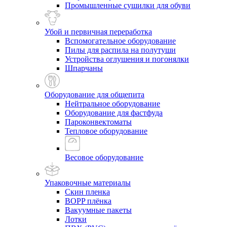
Промышленные сушилки для обуви
Убой и первичная переработка
Вспомогательное оборудование
Пилы для распила на полутуши
Устройства оглушения и погонялки
Шпарчаны
Оборудование для общепита
Нейтральное оборудование
Оборудование для фастфуда
Пароконвектоматы
Тепловое оборудование
Весовое оборудование
Упаковочные материалы
Скин пленка
BOPP плёнка
Вакуумные пакеты
Лотки