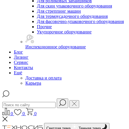
Для роликовых запайщиков
Для скин упаковочного оборудования
Для стреппинг машин
Для термоусадочного оборудования
Для фасовочно-упаковочного оборудования
Прочие
Укупорочное оборудование
Инспекционное оборудование
Блог
Лизинг
Сервис
Контакты
Ещё
Доставка и оплата
Карьера
0
0
0
Светлая тема
Темная тема