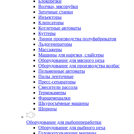
Блокорезки
Волчки, мясорубки
Заточные станки
Инъекторы
Клипсаторы
Котлетные автоматы
Куттеры
Линии производства полуфабрикатов
Льдогенераторы
Массажеры
Машины для нарезки, слайсеры
Оборудование для мясного цеха
Оборудование для производства колбас
Пельменные автоматы
Пилы ленточные
Пресс-сепараторы
Смесители рассола
Термокамеры
Фаршемешалки
Шкуросъёмные машины
Шприцы
Оборудование для рыбопереработки
Оборудование для рыбного цеха
Головоотсекающие машины