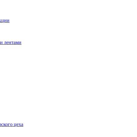
кции
ми лентами
ского цеха