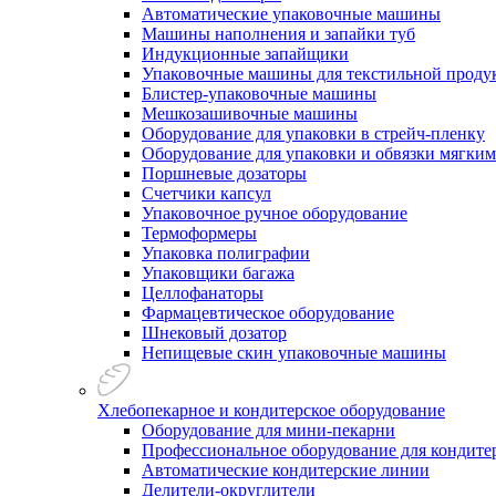
Автоматические упаковочные машины
Машины наполнения и запайки туб
Индукционные запайщики
Упаковочные машины для текстильной проду
Блистер-упаковочные машины
Мешкозашивочные машины
Оборудование для упаковки в стрейч-пленку
Оборудование для упаковки и обвязки мягки
Поршневые дозаторы
Счетчики капсул
Упаковочное ручное оборудование
Термоформеры
Упаковка полиграфии
Упаковщики багажа
Целлофанаторы
Фармацевтическое оборудование
Шнековый дозатор
Непищевые скин упаковочные машины
Хлебопекарное и кондитерское оборудование
Оборудование для мини-пекарни
Профессиональное оборудование для кондитер
Автоматические кондитерские линии
Делители-округлители