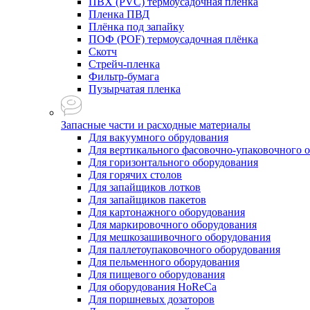
ПВХ (PVC) термоусадочная плёнка
Пленка ПВД
Плёнка под запайку
ПОФ (POF) термоусадочная плёнка
Скотч
Стрейч-пленка
Фильтр-бумага
Пузырчатая пленка
Запасные части и расходные материалы
Для вакуумного обрудования
Для вертикального фасовочно-упаковочного 
Для горизонтального оборудования
Для горячих столов
Для запайщиков лотков
Для запайщиков пакетов
Для картонажного оборудования
Для маркировочного оборудования
Для мешкозашивочного оборудования
Для паллетоупаковочного оборудования
Для пельменного оборудования
Для пищевого оборудования
Для оборудования HoReCa
Для поршневых дозаторов