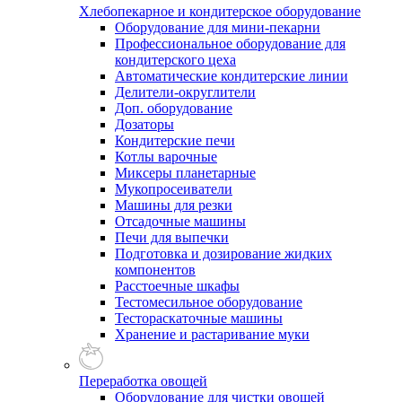
Хлебопекарное и кондитерское оборудование
Оборудование для мини-пекарни
Профессиональное оборудование для
кондитерского цеха
Автоматические кондитерские линии
Делители-округлители
Доп. оборудование
Дозаторы
Кондитерские печи
Котлы варочные
Миксеры планетарные
Мукопросеиватели
Машины для резки
Отсадочные машины
Печи для выпечки
Подготовка и дозирование жидких
компонентов
Расстоечные шкафы
Тестомесильное оборудование
Тестораскаточные машины
Хранение и растаривание муки
Переработка овощей
Оборудование для чистки овощей