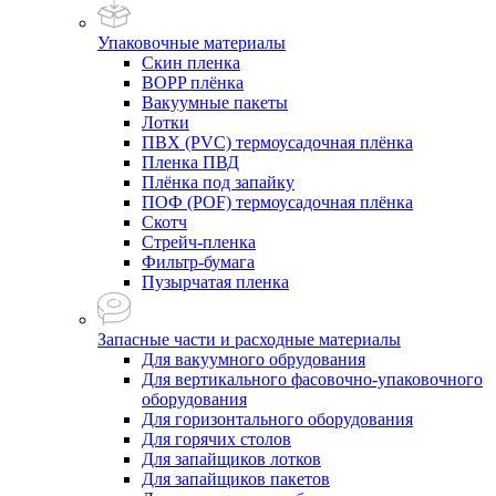
Упаковочные материалы
Скин пленка
BOPP плёнка
Вакуумные пакеты
Лотки
ПВХ (PVC) термоусадочная плёнка
Пленка ПВД
Плёнка под запайку
ПОФ (POF) термоусадочная плёнка
Скотч
Стрейч-пленка
Фильтр-бумага
Пузырчатая пленка
Запасные части и расходные материалы
Для вакуумного обрудования
Для вертикального фасовочно-упаковочного
оборудования
Для горизонтального оборудования
Для горячих столов
Для запайщиков лотков
Для запайщиков пакетов