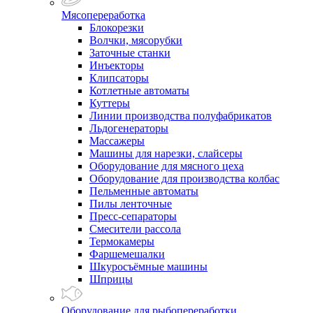
Мясопереработка
Блокорезки
Волчки, мясорубки
Заточные станки
Инъекторы
Клипсаторы
Котлетные автоматы
Куттеры
Линии производства полуфабрикатов
Льдогенераторы
Массажеры
Машины для нарезки, слайсеры
Оборудование для мясного цеха
Оборудование для производства колбас
Пельменные автоматы
Пилы ленточные
Пресс-сепараторы
Смесители рассола
Термокамеры
Фаршемешалки
Шкуросъёмные машины
Шприцы
Оборудование для рыбопереработки