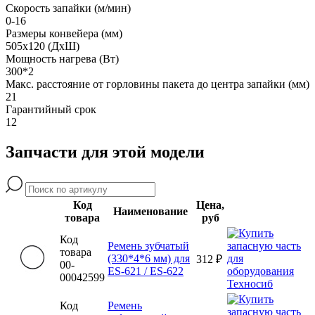
Скорость запайки (м/мин)
0-16
Размеры конвейера (мм)
505x120 (ДxШ)
Мощность нагрева (Вт)
300*2
Макс. расстояние от горловины пакета до центра запайки (мм)
21
Гарантийный срок
12
Запчасти для этой модели
Код
Цена,
Наименование
товара
руб
Код
Ремень зубчатый
товара
(330*4*6 мм) для
312 ₽
00-
ES-621 / ES-622
00042599
Код
Ремень