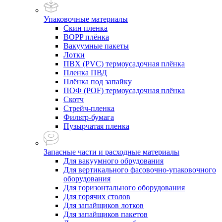
Упаковочные материалы
Скин пленка
BOPP плёнка
Вакуумные пакеты
Лотки
ПВХ (PVC) термоусадочная плёнка
Пленка ПВД
Плёнка под запайку
ПОФ (POF) термоусадочная плёнка
Скотч
Стрейч-пленка
Фильтр-бумага
Пузырчатая пленка
Запасные части и расходные материалы
Для вакуумного обрудования
Для вертикального фасовочно-упаковочного
оборудования
Для горизонтального оборудования
Для горячих столов
Для запайщиков лотков
Для запайщиков пакетов