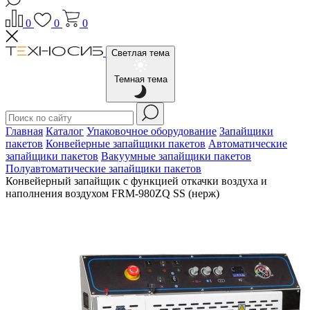
0
0
0
Светлая тема
Темная тема
Главная
Каталог
Упаковочное оборудование
Запайщики
пакетов
Конвейерные запайщики пакетов
Автоматические
запайщики пакетов
Вакуумные запайщики пакетов
Полуавтоматические запайщики пакетов
Конвейерный запайщик с функцией откачки воздуха и
наполнения воздухом FRM-980ZQ SS (нерж)