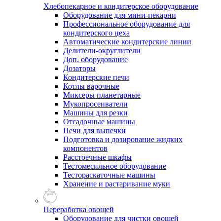
Хлебопекарное и кондитерское оборудование
Оборудование для мини-пекарни
Профессиональное оборудование для
кондитерского цеха
Автоматические кондитерские линии
Делители-округлители
Доп. оборудование
Дозаторы
Кондитерские печи
Котлы варочные
Миксеры планетарные
Мукопросеиватели
Машины для резки
Отсадочные машины
Печи для выпечки
Подготовка и дозирование жидких
компонентов
Расстоечные шкафы
Тестомесильное оборудование
Тестораскаточные машины
Хранение и растаривание муки
Переработка овощей
Оборудование для чистки овощей