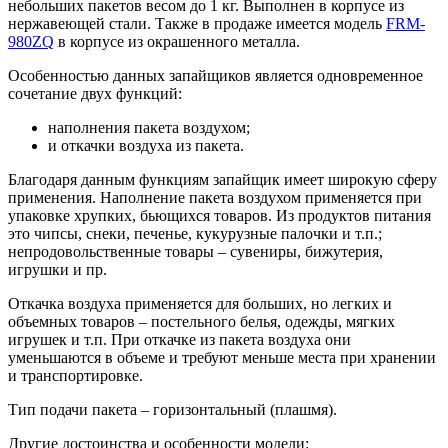
небольших пакетов весом до 1 кг. Выполнен в корпусе из
нержавеющей стали. Также в продаже имеется модель
FRM-
980ZQ
в корпусе из окрашенного металла.
Особенностью данных запайщиков является одновременное
сочетание двух функций:
наполнения пакета воздухом;
и откачки воздуха из пакета.
Благодаря данным функциям запайщик имеет широкую сферу
применения. Наполнение пакета воздухом применяется при
упаковке хрупких, бьющихся товаров. Из продуктов питания
это чипсы, снеки, печенье, кукурузные палочки и т.п.;
непродовольственные товары – сувениры, бижутерия,
игрушки и пр.
Откачка воздуха применяется для больших, но легких и
объемных товаров – постельного белья, одежды, мягких
игрушек и т.п. При откачке из пакета воздуха они
уменьшаются в объеме и требуют меньше места при хранении
и транспортировке.
Тип подачи пакета – горизонтальный (плашмя).
Другие достоинства и особенности модели: