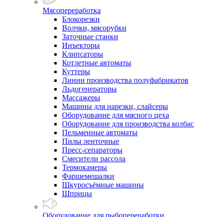
Мясопереработка
Блокорезки
Волчки, мясорубки
Заточные станки
Инъекторы
Клипсаторы
Котлетные автоматы
Куттеры
Линии производства полуфабрикатов
Льдогенераторы
Массажеры
Машины для нарезки, слайсеры
Оборудование для мясного цеха
Оборудование для производства колбас
Пельменные автоматы
Пилы ленточные
Пресс-сепараторы
Смесители рассола
Термокамеры
Фаршемешалки
Шкуросъёмные машины
Шприцы
Оборудование для рыбопереработки