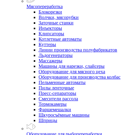
Мясопереработка
Блокорезки
Волчки, мясорубки
Заточные станки
Инъекторы
Клипсаторы
Котлетные автоматы
Куттеры
Линии производства полуфабрикатов
Льдогенераторы
Массажеры
Машины для нарезки, слайсеры
Оборудование для мясного цеха
Оборудование для производства колбас
Пельменные автоматы
Пилы ленточные
Пресс-сепараторы
Смесители рассола
Термокамеры
Фаршемешалки
Шкуросъёмные машины
Шприцы
Оборудование для рыбопереработки