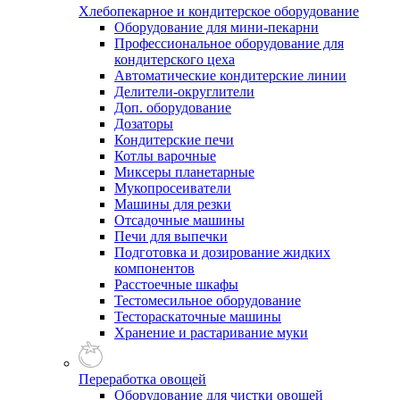
Хлебопекарное и кондитерское оборудование
Оборудование для мини-пекарни
Профессиональное оборудование для
кондитерского цеха
Автоматические кондитерские линии
Делители-округлители
Доп. оборудование
Дозаторы
Кондитерские печи
Котлы варочные
Миксеры планетарные
Мукопросеиватели
Машины для резки
Отсадочные машины
Печи для выпечки
Подготовка и дозирование жидких
компонентов
Расстоечные шкафы
Тестомесильное оборудование
Тестораскаточные машины
Хранение и растаривание муки
Переработка овощей
Оборудование для чистки овощей