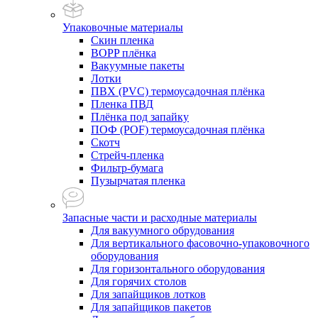
Упаковочные материалы
Скин пленка
BOPP плёнка
Вакуумные пакеты
Лотки
ПВХ (PVC) термоусадочная плёнка
Пленка ПВД
Плёнка под запайку
ПОФ (POF) термоусадочная плёнка
Скотч
Стрейч-пленка
Фильтр-бумага
Пузырчатая пленка
Запасные части и расходные материалы
Для вакуумного обрудования
Для вертикального фасовочно-упаковочного
оборудования
Для горизонтального оборудования
Для горячих столов
Для запайщиков лотков
Для запайщиков пакетов