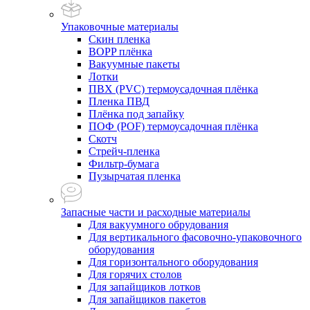
Упаковочные материалы
Скин пленка
BOPP плёнка
Вакуумные пакеты
Лотки
ПВХ (PVC) термоусадочная плёнка
Пленка ПВД
Плёнка под запайку
ПОФ (POF) термоусадочная плёнка
Скотч
Стрейч-пленка
Фильтр-бумага
Пузырчатая пленка
Запасные части и расходные материалы
Для вакуумного обрудования
Для вертикального фасовочно-упаковочного
оборудования
Для горизонтального оборудования
Для горячих столов
Для запайщиков лотков
Для запайщиков пакетов