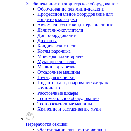
Хлебопекарное и кондитерское оборудование
Оборудование для мини-пекарни
Профессиональное оборудование для
кондитерского цеха
Автоматические кондитерские линии
Делители-округлители
Доп. оборудование
Дозаторы
Кондитерские печи
Котлы варочные
Миксеры планетарные
Мукопросеиватели
Машины для резки
Отсадочные машины
Печи для выпечки
Подготовка и дозирование жидких
компонентов
Расстоечные шкафы
Тестомесильное оборудование
Тестораскаточные машины
Хранение и растаривание муки
Переработка овощей
Оборудование для чистки овощей