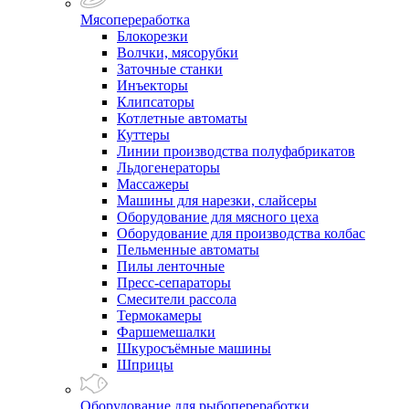
Мясопереработка
Блокорезки
Волчки, мясорубки
Заточные станки
Инъекторы
Клипсаторы
Котлетные автоматы
Куттеры
Линии производства полуфабрикатов
Льдогенераторы
Массажеры
Машины для нарезки, слайсеры
Оборудование для мясного цеха
Оборудование для производства колбас
Пельменные автоматы
Пилы ленточные
Пресс-сепараторы
Смесители рассола
Термокамеры
Фаршемешалки
Шкуросъёмные машины
Шприцы
Оборудование для рыбопереработки