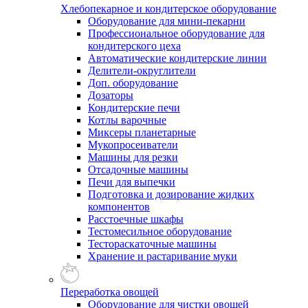
Хлебопекарное и кондитерское оборудование
Оборудование для мини-пекарни
Профессиональное оборудование для
кондитерского цеха
Автоматические кондитерские линии
Делители-округлители
Доп. оборудование
Дозаторы
Кондитерские печи
Котлы варочные
Миксеры планетарные
Мукопросеиватели
Машины для резки
Отсадочные машины
Печи для выпечки
Подготовка и дозирование жидких
компонентов
Расстоечные шкафы
Тестомесильное оборудование
Тестораскаточные машины
Хранение и растаривание муки
Переработка овощей
Оборудование для чистки овощей