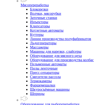
Мясопереработка
Блокорезки
Волчки, мясорубки
Заточные станки
Инъекторы
Клипсаторы
Котлетные автоматы
Куттеры
Линии производства полуфабрикатов
Льдогенераторы
Массажеры
Машины для нарезки, слайсеры
Оборудование для мясного цеха
Оборудование для производства колбас
Пельменные автоматы
Пилы ленточные
Пресс-сепараторы
Смесители рассола
Термокамеры
Фаршемешалки
Шкуросъёмные машины
Шприцы
Оборудование для рыбопереработки