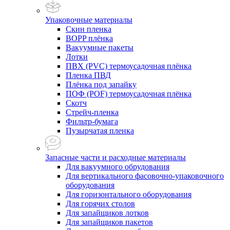
Упаковочные материалы
Скин пленка
BOPP плёнка
Вакуумные пакеты
Лотки
ПВХ (PVC) термоусадочная плёнка
Пленка ПВД
Плёнка под запайку
ПОФ (POF) термоусадочная плёнка
Скотч
Стрейч-пленка
Фильтр-бумага
Пузырчатая пленка
Запасные части и расходные материалы
Для вакуумного обрудования
Для вертикального фасовочно-упаковочного
оборудования
Для горизонтального оборудования
Для горячих столов
Для запайщиков лотков
Для запайщиков пакетов