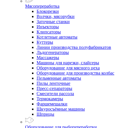
Мясопереработка
Блокорезки
Волчки, мясорубки
Заточные станки
Инъекторы
Клипсаторы
Котлетные автоматы
Куттеры
Линии производства полуфабрикатов
Льдогенераторы
Массажеры
Машины для нарезки, слайсеры
Оборудование для мясного цеха
Оборудование для производства колбас
Пельменные автоматы
Пилы ленточные
Пресс-сепараторы
Смесители рассола
Термокамеры
Фаршемешалки
Шкуросъёмные машины
Шприцы
Оборудование для рыбопереработки