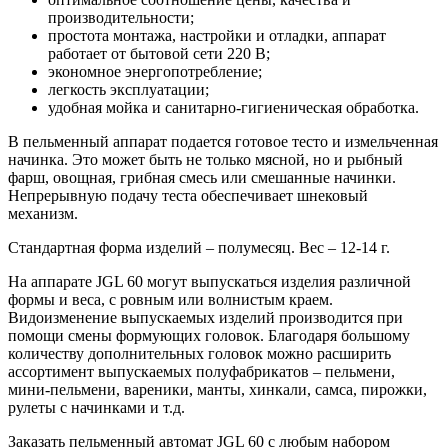
производительности;
простота монтажа, настройки и отладки, аппарат
работает от бытовой сети 220 В;
экономное энергопотребление;
легкость эксплуатации;
удобная мойка и санитарно-гигиеническая обработка.
В пельменный аппарат подается готовое тесто и измельченная
начинка. Это может быть не только мясной, но и рыбный
фарш, овощная, грибная смесь или смешанные начинки.
Непрерывную подачу теста обеспечивает шнековый
механизм.
Стандартная форма изделий – полумесяц. Вес – 12-14 г.
На аппарате JGL 60 могут выпускаться изделия различной
формы и веса, с ровным или волнистым краем.
Видоизменение выпускаемых изделий производится при
помощи смены формующих головок. Благодаря большому
количеству дополнительных головок можно расширить
ассортимент выпускаемых полуфабрикатов – пельмени,
мини-пельмени, вареники, манты, хинкали, самса, пирожки,
рулеты с начинками и т.д.
Заказать пельменный автомат JGL 60 с любым набором