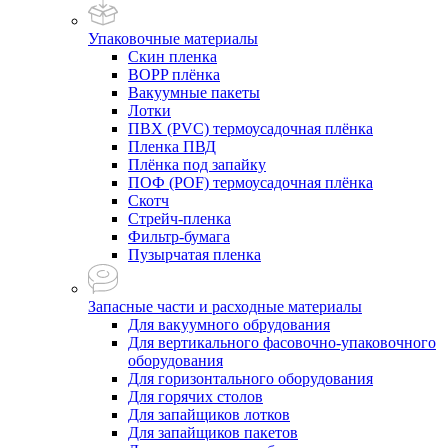
Упаковочные материалы
Скин пленка
BOPP плёнка
Вакуумные пакеты
Лотки
ПВХ (PVC) термоусадочная плёнка
Пленка ПВД
Плёнка под запайку
ПОФ (POF) термоусадочная плёнка
Скотч
Стрейч-пленка
Фильтр-бумага
Пузырчатая пленка
Запасные части и расходные материалы
Для вакуумного обрудования
Для вертикального фасовочно-упаковочного
оборудования
Для горизонтального оборудования
Для горячих столов
Для запайщиков лотков
Для запайщиков пакетов