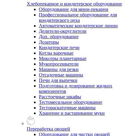
Хлебопекарное и кондитерское оборудование
Оборудование для мини-пекарни
Профессиональное оборудование для
кондитерского цеха
Автоматические кондитерские линии
Делители-округлители
Доп. оборудование
Дозаторы
Кондитерские печи
Котлы варочные
Миксеры планетарные
Мукопросеиватели
Машины для резки
Отсадочные машины
Печи для выпечки
Подготовка и дозирование жидких
компонентов
Расстоечные шкафы
Тестомесильное оборудование
Тестораскаточные машины
Хранение и растаривание муки
Переработка овощей
Оборудование для чистки овощей