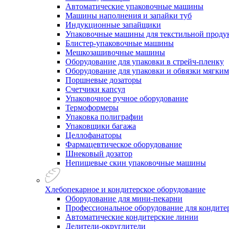
Автоматические упаковочные машины
Машины наполнения и запайки туб
Индукционные запайщики
Упаковочные машины для текстильной проду
Блистер-упаковочные машины
Мешкозашивочные машины
Оборудование для упаковки в стрейч-пленку
Оборудование для упаковки и обвязки мягки
Поршневые дозаторы
Счетчики капсул
Упаковочное ручное оборудование
Термоформеры
Упаковка полиграфии
Упаковщики багажа
Целлофанаторы
Фармацевтическое оборудование
Шнековый дозатор
Непищевые скин упаковочные машины
Хлебопекарное и кондитерское оборудование
Оборудование для мини-пекарни
Профессиональное оборудование для кондитер
Автоматические кондитерские линии
Делители-округлители