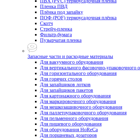
ПВХ (PVC) термоусадочная плёнка
Пленка ПВД
Плёнка под запайку
ПОФ (POF) термоусадочная плёнка
Скотч
Стрейч-пленка
Фильтр-бумага
Пузырчатая пленка
Запасные части и расходные материалы
Для вакуумного обрудования
Для вертикального фасовочно-упаковочного 
Для горизонтального оборудования
Для горячих столов
Для запайщиков лотков
Для запайщиков пакетов
Для картонажного оборудования
Для маркировочного оборудования
Для мешкозашивочного оборудования
Для паллетоупаковочного оборудования
Для пельменного оборудования
Для пищевого оборудования
Для оборудования HoReCa
Для поршневых дозаторов