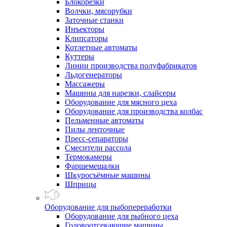
Блокорезки
Волчки, мясорубки
Заточные станки
Инъекторы
Клипсаторы
Котлетные автоматы
Куттеры
Линии производства полуфабрикатов
Льдогенераторы
Массажеры
Машины для нарезки, слайсеры
Оборудование для мясного цеха
Оборудование для производства колбас
Пельменные автоматы
Пилы ленточные
Пресс-сепараторы
Смесители рассола
Термокамеры
Фаршемешалки
Шкуросъёмные машины
Шприцы
Оборудование для рыбопереработки
Оборудование для рыбного цеха
Головоотсекающие машины