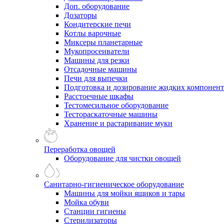
Доп. оборудование
Дозаторы
Кондитерские печи
Котлы варочные
Миксеры планетарные
Мукопросеиватели
Машины для резки
Отсадочные машины
Печи для выпечки
Подготовка и дозирование жидких компонен
Расстоечные шкафы
Тестомесильное оборудование
Тестораскаточные машины
Хранение и растаривание муки
Переработка овощей
Оборудование для чистки овощей
Санитарно-гигиеническое оборудование
Машины для мойки ящиков и тары
Мойка обуви
Станции гигиены
Стерилизаторы