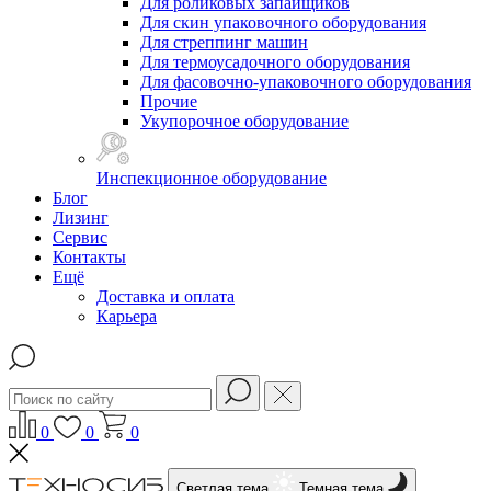
Для роликовых запайщиков
Для скин упаковочного оборудования
Для стреппинг машин
Для термоусадочного оборудования
Для фасовочно-упаковочного оборудования
Прочие
Укупорочное оборудование
Инспекционное оборудование
Блог
Лизинг
Сервис
Контакты
Ещё
Доставка и оплата
Карьера
0
0
0
Светлая тема
Темная тема