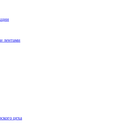
кции
ми лентами
ского цеха