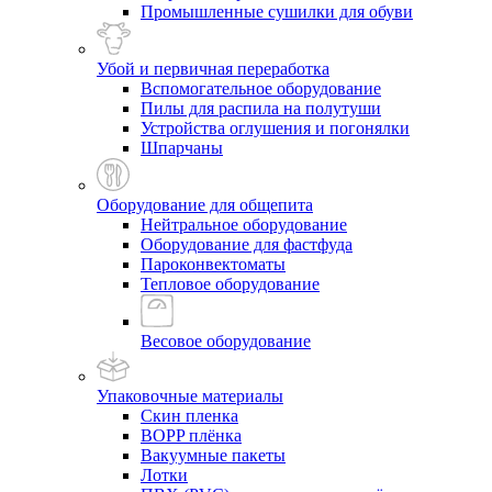
Промышленные сушилки для обуви
Убой и первичная переработка
Вспомогательное оборудование
Пилы для распила на полутуши
Устройства оглушения и погонялки
Шпарчаны
Оборудование для общепита
Нейтральное оборудование
Оборудование для фастфуда
Пароконвектоматы
Тепловое оборудование
Весовое оборудование
Упаковочные материалы
Скин пленка
BOPP плёнка
Вакуумные пакеты
Лотки