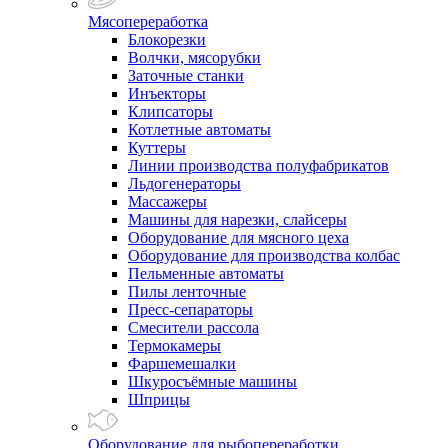
Мясопереработка
Блокорезки
Волчки, мясорубки
Заточные станки
Инъекторы
Клипсаторы
Котлетные автоматы
Куттеры
Линии производства полуфабрикатов
Льдогенераторы
Массажеры
Машины для нарезки, слайсеры
Оборудование для мясного цеха
Оборудование для производства колбас
Пельменные автоматы
Пилы ленточные
Пресс-сепараторы
Смесители рассола
Термокамеры
Фаршемешалки
Шкуросъёмные машины
Шприцы
Оборудование для рыбопереработки