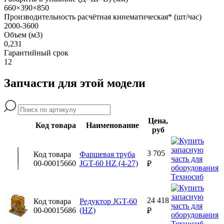
660×390×850
Производительность расчётная кинематическая* (шт/час)
2000-3600
Объем (м3)
0,231
Гарантийный срок
12
Запчасти для этой модели
Цена,
Код товара
Наименование
руб
3 705
Код товара
Фаршевая труба
00-00015660
JGT-60 HZ (4-27)
₽
24 418
Код товара
Редуктор JGT-60
00-00015686
(HZ)
₽