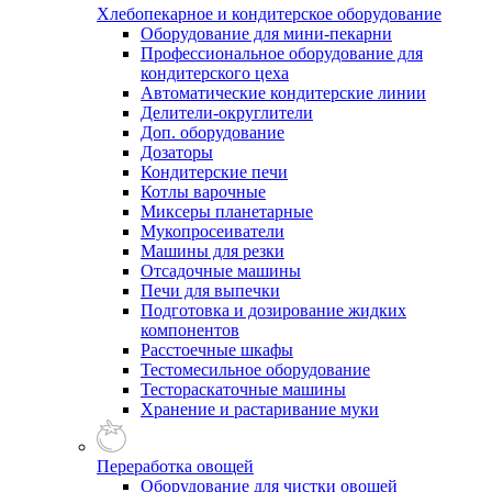
Хлебопекарное и кондитерское оборудование
Оборудование для мини-пекарни
Профессиональное оборудование для
кондитерского цеха
Автоматические кондитерские линии
Делители-округлители
Доп. оборудование
Дозаторы
Кондитерские печи
Котлы варочные
Миксеры планетарные
Мукопросеиватели
Машины для резки
Отсадочные машины
Печи для выпечки
Подготовка и дозирование жидких
компонентов
Расстоечные шкафы
Тестомесильное оборудование
Тестораскаточные машины
Хранение и растаривание муки
Переработка овощей
Оборудование для чистки овощей