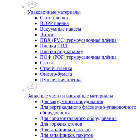
Упаковочные материалы
Скин пленка
BOPP плёнка
Вакуумные пакеты
Лотки
ПВХ (PVC) термоусадочная плёнка
Пленка ПВД
Плёнка под запайку
ПОФ (POF) термоусадочная плёнка
Скотч
Стрейч-пленка
Фильтр-бумага
Пузырчатая пленка
Запасные части и расходные материалы
Для вакуумного обрудования
Для вертикального фасовочно-упаковочного
оборудования
Для горизонтального оборудования
Для горячих столов
Для запайщиков лотков
Для запайщиков пакетов