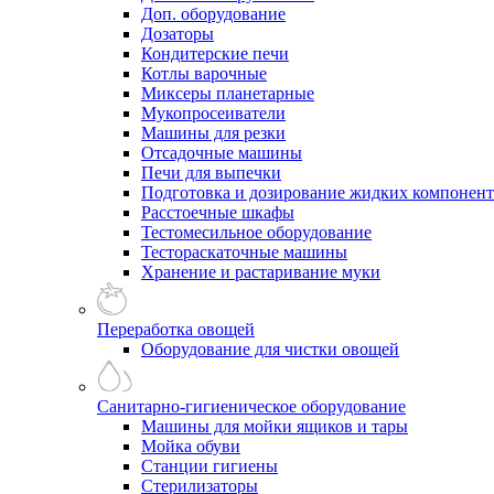
Доп. оборудование
Дозаторы
Кондитерские печи
Котлы варочные
Миксеры планетарные
Мукопросеиватели
Машины для резки
Отсадочные машины
Печи для выпечки
Подготовка и дозирование жидких компонен
Расстоечные шкафы
Тестомесильное оборудование
Тестораскаточные машины
Хранение и растаривание муки
Переработка овощей
Оборудование для чистки овощей
Санитарно-гигиеническое оборудование
Машины для мойки ящиков и тары
Мойка обуви
Станции гигиены
Стерилизаторы