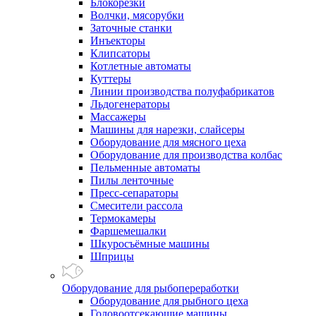
Блокорезки
Волчки, мясорубки
Заточные станки
Инъекторы
Клипсаторы
Котлетные автоматы
Куттеры
Линии производства полуфабрикатов
Льдогенераторы
Массажеры
Машины для нарезки, слайсеры
Оборудование для мясного цеха
Оборудование для производства колбас
Пельменные автоматы
Пилы ленточные
Пресс-сепараторы
Смесители рассола
Термокамеры
Фаршемешалки
Шкуросъёмные машины
Шприцы
Оборудование для рыбопереработки
Оборудование для рыбного цеха
Головоотсекающие машины