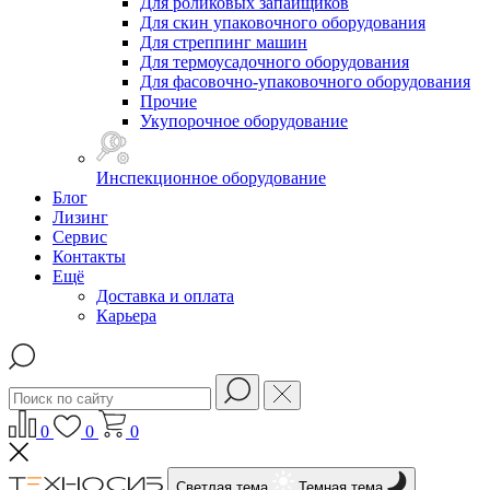
Для роликовых запайщиков
Для скин упаковочного оборудования
Для стреппинг машин
Для термоусадочного оборудования
Для фасовочно-упаковочного оборудования
Прочие
Укупорочное оборудование
Инспекционное оборудование
Блог
Лизинг
Сервис
Контакты
Ещё
Доставка и оплата
Карьера
0
0
0
Светлая тема
Темная тема