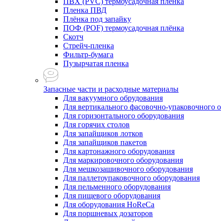
ПВХ (PVC) термоусадочная плёнка
Пленка ПВД
Плёнка под запайку
ПОФ (POF) термоусадочная плёнка
Скотч
Стрейч-пленка
Фильтр-бумага
Пузырчатая пленка
Запасные части и расходные материалы
Для вакуумного обрудования
Для вертикального фасовочно-упаковочного 
Для горизонтального оборудования
Для горячих столов
Для запайщиков лотков
Для запайщиков пакетов
Для картонажного оборудования
Для маркировочного оборудования
Для мешкозашивочного оборудования
Для паллетоупаковочного оборудования
Для пельменного оборудования
Для пищевого оборудования
Для оборудования HoReCa
Для поршневых дозаторов