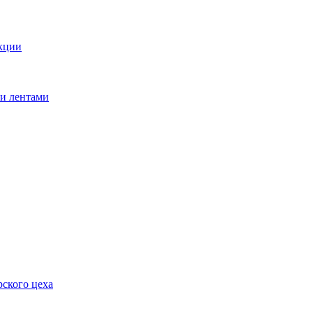
кции
ми лентами
ского цеха