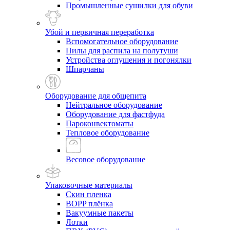
Промышленные сушилки для обуви
Убой и первичная переработка
Вспомогательное оборудование
Пилы для распила на полутуши
Устройства оглушения и погонялки
Шпарчаны
Оборудование для общепита
Нейтральное оборудование
Оборудование для фастфуда
Пароконвектоматы
Тепловое оборудование
Весовое оборудование
Упаковочные материалы
Скин пленка
BOPP плёнка
Вакуумные пакеты
Лотки