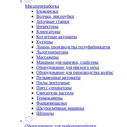
Мясопереработка
Блокорезки
Волчки, мясорубки
Заточные станки
Инъекторы
Клипсаторы
Котлетные автоматы
Куттеры
Линии производства полуфабрикатов
Льдогенераторы
Массажеры
Машины для нарезки, слайсеры
Оборудование для мясного цеха
Оборудование для производства колбас
Пельменные автоматы
Пилы ленточные
Пресс-сепараторы
Смесители рассола
Термокамеры
Фаршемешалки
Шкуросъёмные машины
Шприцы
Оборудование для рыбопереработки