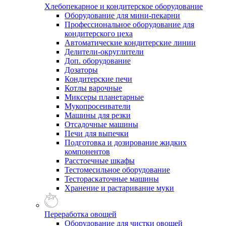
Хлебопекарное и кондитерское оборудование
Оборудование для мини-пекарни
Профессиональное оборудование для
кондитерского цеха
Автоматические кондитерские линии
Делители-округлители
Доп. оборудование
Дозаторы
Кондитерские печи
Котлы варочные
Миксеры планетарные
Мукопросеиватели
Машины для резки
Отсадочные машины
Печи для выпечки
Подготовка и дозирование жидких
компонентов
Расстоечные шкафы
Тестомесильное оборудование
Тестораскаточные машины
Хранение и растаривание муки
Переработка овощей
Оборудование для чистки овощей