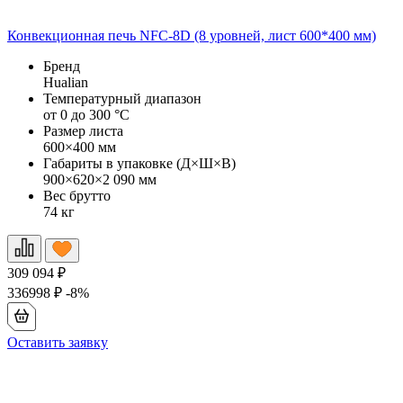
Конвекционная печь NFC-8D (8 уровней, лист 600*400 мм)
К
Бренд
Hualian
Температурный диапазон
от 0 до 300 °С
Размер листа
600×400 мм
Габариты в упаковке (Д×Ш×В)
900×620×2 090 мм
Вес брутто
74 кг
309 094
₽
2
336998
₽
-8%
2
Оставить заявку
О