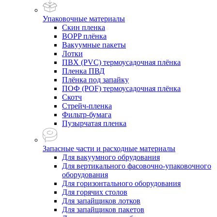
Упаковочные материалы
Скин пленка
BOPP плёнка
Вакуумные пакеты
Лотки
ПВХ (PVC) термоусадочная плёнка
Пленка ПВД
Плёнка под запайку
ПОФ (POF) термоусадочная плёнка
Скотч
Стрейч-пленка
Фильтр-бумага
Пузырчатая пленка
Запасные части и расходные материалы
Для вакуумного обрудования
Для вертикального фасовочно-упаковочного
оборудования
Для горизонтального оборудования
Для горячих столов
Для запайщиков лотков
Для запайщиков пакетов