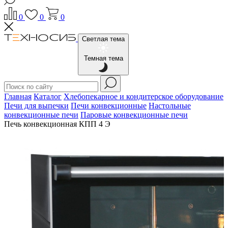
0
0
0
Светлая тема
Темная тема
Главная
Каталог
Хлебопекарное и кондитерское оборудование
Печи для выпечки
Печи конвекционные
Настольные
конвекционные печи
Паровые конвекционные печи
Печь конвекционная КПП 4 Э