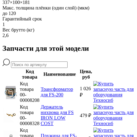
337×100×181
Макс. толщина плёнки (один слой) (мкм)
до 120
Гарантийный срок
1
Вес брутто (кг)
2,6
Запчасти для этой модели
Код
Цена,
Наименование
товара
руб
Код
1 026
товара
Трансформатор
00-
для FS-200
₽
00008208
Код
Держатель
товара
нихрома для FS
479 ₽
00-
IRON LOW
00008328
COST
Код
товара
Пружина для FS-