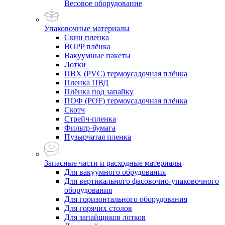
Весовое оборудование
Упаковочные материалы
Скин пленка
BOPP плёнка
Вакуумные пакеты
Лотки
ПВХ (PVC) термоусадочная плёнка
Пленка ПВД
Плёнка под запайку
ПОФ (POF) термоусадочная плёнка
Скотч
Стрейч-пленка
Фильтр-бумага
Пузырчатая пленка
Запасные части и расходные материалы
Для вакуумного обрудования
Для вертикального фасовочно-упаковочного
оборудования
Для горизонтального оборудования
Для горячих столов
Для запайщиков лотков