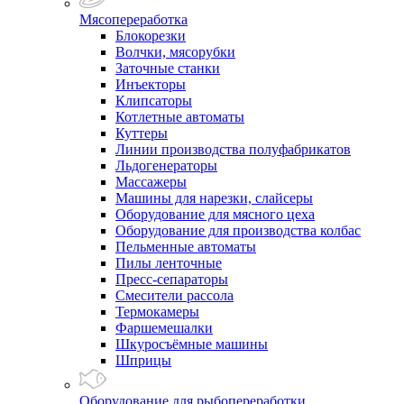
Мясопереработка
Блокорезки
Волчки, мясорубки
Заточные станки
Инъекторы
Клипсаторы
Котлетные автоматы
Куттеры
Линии производства полуфабрикатов
Льдогенераторы
Массажеры
Машины для нарезки, слайсеры
Оборудование для мясного цеха
Оборудование для производства колбас
Пельменные автоматы
Пилы ленточные
Пресс-сепараторы
Смесители рассола
Термокамеры
Фаршемешалки
Шкуросъёмные машины
Шприцы
Оборудование для рыбопереработки