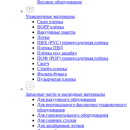
Весовое оборудование
Упаковочные материалы
Скин пленка
BOPP плёнка
Вакуумные пакеты
Лотки
ПВХ (PVC) термоусадочная плёнка
Пленка ПВД
Плёнка под запайку
ПОФ (POF) термоусадочная плёнка
Скотч
Стрейч-пленка
Фильтр-бумага
Пузырчатая пленка
Запасные части и расходные материалы
Для вакуумного обрудования
Для вертикального фасовочно-упаковочного
оборудования
Для горизонтального оборудования
Для горячих столов
Для запайщиков лотков