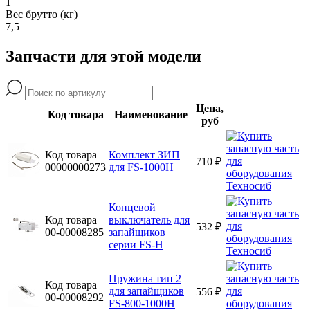
1
Вес брутто (кг)
7,5
Запчасти для этой модели
Цена,
Код товара
Наименование
руб
Код товара
Комплект ЗИП
710 ₽
00000000273
для FS-1000H
Концевой
Код товара
выключатель для
532 ₽
00-00008285
запайщиков
серии FS-H
Пружина тип 2
Код товара
для запайщиков
556 ₽
00-00008292
FS-800-1000H