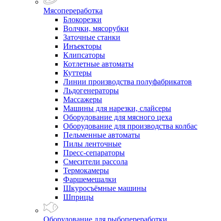
Мясопереработка
Блокорезки
Волчки, мясорубки
Заточные станки
Инъекторы
Клипсаторы
Котлетные автоматы
Куттеры
Линии производства полуфабрикатов
Льдогенераторы
Массажеры
Машины для нарезки, слайсеры
Оборудование для мясного цеха
Оборудование для производства колбас
Пельменные автоматы
Пилы ленточные
Пресс-сепараторы
Смесители рассола
Термокамеры
Фаршемешалки
Шкуросъёмные машины
Шприцы
Оборудование для рыбопереработки