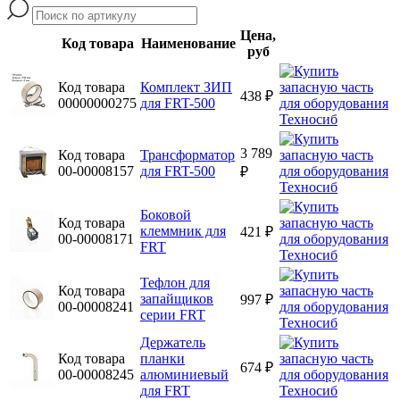
Цена,
Код товара
Наименование
руб
Код товара
Комплект ЗИП
438 ₽
00000000275
для FRT-500
3 789
Код товара
Трансформатор
00-00008157
для FRT-500
₽
Боковой
Код товара
клеммник для
421 ₽
00-00008171
FRT
Тефлон для
Код товара
запайщиков
997 ₽
00-00008241
серии FRT
Держатель
Код товара
планки
674 ₽
00-00008245
алюминиевый
для FRT