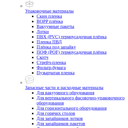
Упаковочные материалы
Скин пленка
BOPP плёнка
Вакуумные пакеты
Лотки
ПВХ (PVC) термоусадочная плёнка
Пленка ПВД
Плёнка под запайку
ПОФ (POF) термоусадочная плёнка
Скотч
Стрейч-пленка
Фильтр-бумага
Пузырчатая пленка
Запасные части и расходные материалы
Для вакуумного обрудования
Для вертикального фасовочно-упаковочного
оборудования
Для горизонтального оборудования
Для горячих столов
Для запайщиков лотков
Для запайщиков пакетов