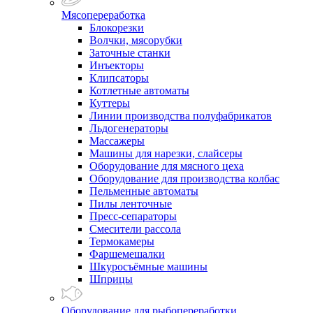
Мясопереработка
Блокорезки
Волчки, мясорубки
Заточные станки
Инъекторы
Клипсаторы
Котлетные автоматы
Куттеры
Линии производства полуфабрикатов
Льдогенераторы
Массажеры
Машины для нарезки, слайсеры
Оборудование для мясного цеха
Оборудование для производства колбас
Пельменные автоматы
Пилы ленточные
Пресс-сепараторы
Смесители рассола
Термокамеры
Фаршемешалки
Шкуросъёмные машины
Шприцы
Оборудование для рыбопереработки