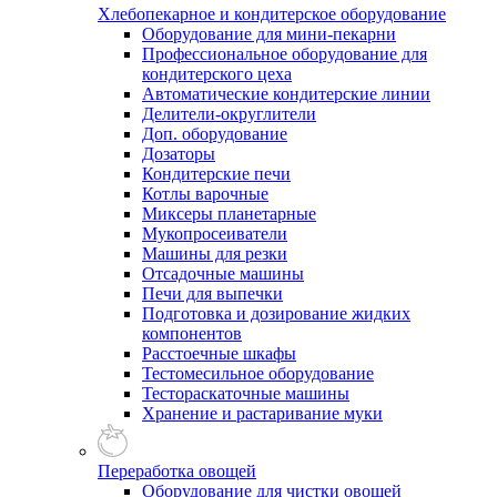
Хлебопекарное и кондитерское оборудование
Оборудование для мини-пекарни
Профессиональное оборудование для
кондитерского цеха
Автоматические кондитерские линии
Делители-округлители
Доп. оборудование
Дозаторы
Кондитерские печи
Котлы варочные
Миксеры планетарные
Мукопросеиватели
Машины для резки
Отсадочные машины
Печи для выпечки
Подготовка и дозирование жидких
компонентов
Расстоечные шкафы
Тестомесильное оборудование
Тестораскаточные машины
Хранение и растаривание муки
Переработка овощей
Оборудование для чистки овощей