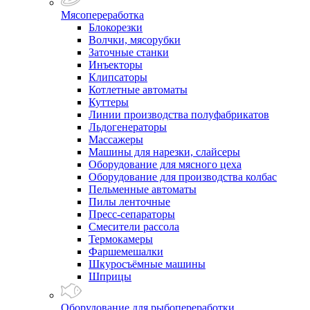
Мясопереработка
Блокорезки
Волчки, мясорубки
Заточные станки
Инъекторы
Клипсаторы
Котлетные автоматы
Куттеры
Линии производства полуфабрикатов
Льдогенераторы
Массажеры
Машины для нарезки, слайсеры
Оборудование для мясного цеха
Оборудование для производства колбас
Пельменные автоматы
Пилы ленточные
Пресс-сепараторы
Смесители рассола
Термокамеры
Фаршемешалки
Шкуросъёмные машины
Шприцы
Оборудование для рыбопереработки