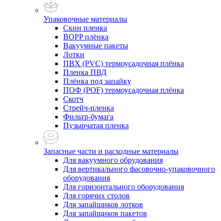
Упаковочные материалы
Скин пленка
BOPP плёнка
Вакуумные пакеты
Лотки
ПВХ (PVC) термоусадочная плёнка
Пленка ПВД
Плёнка под запайку
ПОФ (POF) термоусадочная плёнка
Скотч
Стрейч-пленка
Фильтр-бумага
Пузырчатая пленка
Запасные части и расходные материалы
Для вакуумного обрудования
Для вертикального фасовочно-упаковочного
оборудования
Для горизонтального оборудования
Для горячих столов
Для запайщиков лотков
Для запайщиков пакетов