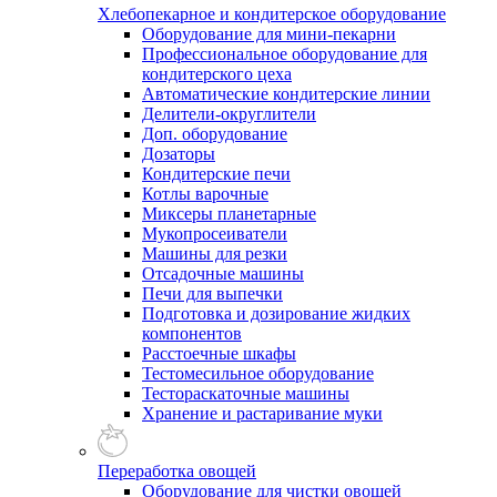
Хлебопекарное и кондитерское оборудование
Оборудование для мини-пекарни
Профессиональное оборудование для
кондитерского цеха
Автоматические кондитерские линии
Делители-округлители
Доп. оборудование
Дозаторы
Кондитерские печи
Котлы варочные
Миксеры планетарные
Мукопросеиватели
Машины для резки
Отсадочные машины
Печи для выпечки
Подготовка и дозирование жидких
компонентов
Расстоечные шкафы
Тестомесильное оборудование
Тестораскаточные машины
Хранение и растаривание муки
Переработка овощей
Оборудование для чистки овощей