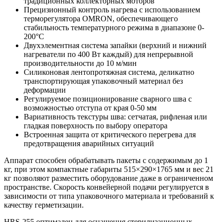
традиционных коллекторных моторов
Прецизионный контроль нагрева с использованием
терморегулятора OMRON, обеспечивающего
стабильность температурного режима в диапазоне 0-
200°С
Двухэлементная система запайки (верхний и нижний
нагреватели по 400 Вт каждый) для непрерывной
производительности до 10 м/мин
Силиконовая лентопротяжная система, деликатно
транспортирующая упаковочный материал без
деформации
Регулируемое позиционирование сварного шва с
возможностью отступа от края 0-50 мм
Вариативность текстуры шва: сетчатая, рифленая или
гладкая поверхность по выбору оператора
Встроенная защита от критического перегрева для
предотвращения аварийных ситуаций
Аппарат способен обрабатывать пакеты с содержимым до 1
кг, при этом компактные габариты 515×290×1765 мм и вес 21
кг позволяют разместить оборудование даже в ограниченном
пространстве. Скорость конвейерной подачи регулируется в
зависимости от типа упаковочного материала и требований к
качеству герметизации.
HRS-255 оптимален для оснащения стерилизационных