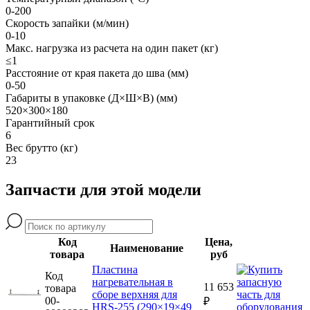
0-200
Скорость запайки (м/мин)
0-10
Макс. нагрузка из расчета на один пакет (кг)
≤1
Расстояние от края пакета до шва (мм)
0-50
Габариты в упаковке (Д×Ш×В) (мм)
520×300×180
Гарантийный срок
6
Вес брутто (кг)
23
Запчасти для этой модели
Код
Цена,
Наименование
товара
руб
Пластина
Код
нагревательная в
11 653
товара
сборе верхняя для
00-
₽
HRS-255 (290×19×49